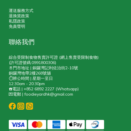
運送服務方式
退換貨政策
私隱政策
免責聲明
聯絡我們
綜合受限制食物售賣許可證 (網上售賣受限制食物)
(許可證號碼:0991800306)
🚪門市地址 | 銅鑼灣記利佐治街2-10號
銅鑼灣地帶2樓268號舖
⏱️辨公時間 | 星期一至日
12:30am - 20:30pm
☎️電話 | +852 6892 2227 (Whatsapp)
💌電郵 | foodieyardhk@gmail.com