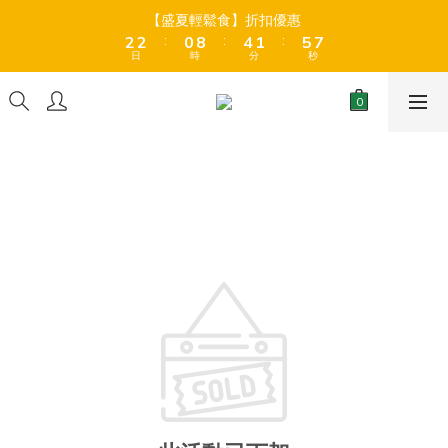
8
9
3
3
3
3
1
1
9
9
5
5
2
2
6
6
8
8
【盛夏輕鬆食】折扣優惠
【盛夏輕鬆食】折扣優惠
9
9
7
8
:
:
:
:
:
:
2
2
2
2
0
0
8
8
4
4
1
1
5
5
7
7
8
8
6
7
日
日
時
時
分
分
秒
秒
1
1
1
1
7
7
3
3
0
0
4
4
6
6
7
7
5
9
6
0
0
0
0
6
6
2
2
3
3
5
5
6
6
4
8
5
9
全店折後滿$399免運 (乾貨室溫產品)、滿HK$599 免運費 (乾貨＋
5
5
1
1
2
2
4
4
冷藏貨品) ❄️
5
5
3
7
4
8
4
4
0
0
1
1
3
3
4
4
2
6
3
7
9
3
3
0
0
2
2
3
3
1
9
5
2
6
8
【盛夏輕鬆食】折扣優惠
2
2
1
1
:
:
:
2
2
0
8
4
1
5
7
1
1
0
0
日
時
分
秒
1
1
7
3
0
4
6
0
0
0
0
6
2
3
5
5
1
2
4
4
0
1
3
3
0
2
2
1
1
0
0