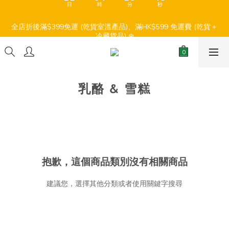
1
1
3
1
8
3
4
3
3
1
5
3
5
6
7
7
5
9
7
9
【盛夏輕鬆食】折扣優惠
0
0
2
0
7
2
3
:
:
:
2
2
0
4
2
9
4
5
6
6
4
8
6
8
9
全店折後滿$399免運 (乾貨室溫產品)、滿HK$599 免運費 (乾貨＋
1
6
1
2
日
時
分
秒
冷藏貨品) ❄️
1
1
3
1
8
3
4
5
5
3
7
5
7
8
0
5
0
1
0
0
2
0
7
2
3
4
4
2
6
4
6
7
4
0
1
6
1
2
3
3
1
5
3
5
6
【盛夏輕鬆食】折扣優惠
3
:
:
:
0
5
0
1
2
2
0
4
2
9
4
5
2
日
時
分
秒
4
0
1
1
3
1
8
3
4
1
乳酪 & 雪糕
3
0
0
2
0
7
2
3
0
2
1
6
1
2
1
0
5
0
1
0
4
0
3
2
1
抱歉，這個商品類別沒有相關商品
0
建議您，選擇其他分類或者使用關鍵字搜尋