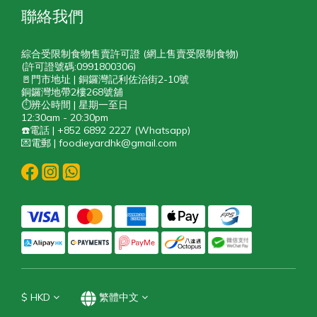
聯絡我們
綜合受限制食物售賣許可證 (網上售賣受限制食物)
(許可證號碼:0991800306)
🚪門市地址 | 銅鑼灣記利佐治街2-10號
銅鑼灣地帶2樓268號舖
⏱️辨公時間 | 星期一至日
12:30am - 20:30pm
☎️電話 | +852 6892 2227 (Whatsapp)
💌電郵 | foodieyardhk@gmail.com
$
HKD
繁體中文