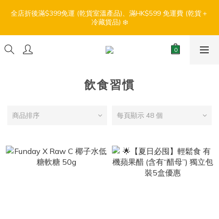
7
7
7
8
7
0
0
0
1
0
4
3
3
3
3
3
4
3
7
6
6
【盛夏輕鬆食】折扣優惠
6
6
6
7
6
9
9
全店折後滿$399免運 (乾貨室溫產品)、滿HK$599 免運費 (乾貨＋
0
3
2
2
:
:
:
2
2
2
3
2
6
5
5
冷藏貨品) ❄️
5
5
5
6
5
9
8
8
2
1
1
日
時
分
秒
1
1
1
2
1
5
4
4
4
4
4
5
4
8
7
7
1
0
0
0
0
0
1
0
4
3
3
3
3
3
4
3
7
6
6
【盛夏輕鬆食】折扣優惠
0
0
3
2
2
:
:
:
2
2
2
3
2
6
5
5
2
1
1
日
時
分
秒
1
1
1
2
1
5
4
4
1
0
0
0
0
0
1
0
4
3
3
飲食習慣
0
0
3
2
2
2
1
1
1
0
0
商品排序
每頁顯示 48 個
0