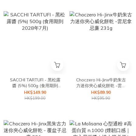
SACCHI TARTUFI - 黑松露
Choczero Hi-Jinx牛奶朱古
醬 (5%) 500g (食用期到
力迷你夾心威化餅乾 -雲尼
2028年7月)
拿忌廉 231g
HK$149.90
HK$89.90
HK$199.00
HK$95.90