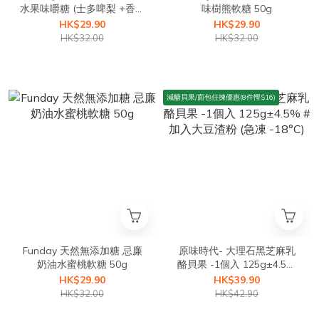
水果味嚼糖 (士多啤梨 +香芒
味樹熊軟糖 50g
熱情果味) 45g
HK$29.90
HK$29.90
HK$32.00
HK$32.00
減醣貝果/面包任揀優惠(8件慳$16)
Funday 天然無添加糖 忌廉
原味時代- 大理石黑芝麻乳
奶油水蜜桃軟糖 50g
酪貝果 -1個入 125g±4.5%
#加入大豆渣粉 (急凍 -18°C)
HK$29.90
HK$39.90
HK$32.00
HK$42.90