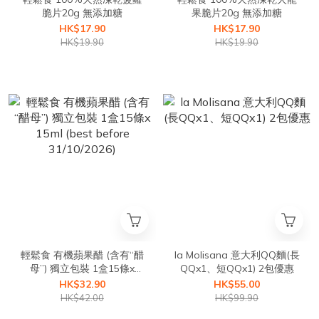
脆片20g 無添加糖
果脆片20g 無添加糖
HK$17.90
HK$17.90
HK$19.90
HK$19.90
輕鬆食 有機蘋果醋 (含有“醋
la Molisana 意大利QQ麵(長
母”) 獨立包裝 1盒15條x
QQx1、短QQx1) 2包優惠
15ml (best before
HK$32.90
HK$55.00
31/10/2026)
HK$42.00
HK$99.90