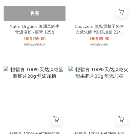
售完
Nutra Organic 澳洲草飼牛
Choczero 無麩質榛子朱古
骨濃湯粉 -薑黃 125g
力威化餅 #無添加糖 224g
-16塊威化餅
HK$255.00
HK$89.90
HK$299.00
HK$95.90
輕鬆食 100%天然凍乾菠蘿
輕鬆食 100%天然凍乾火龍