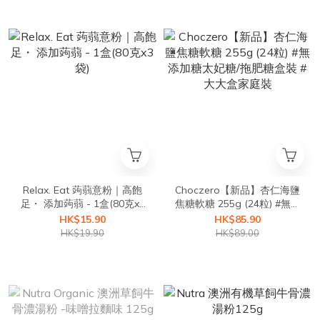
Relax. Eat 蒟蒻意粉｜高飽
Choczero【新品】杏仁海鹽
足・ 添加蒟蒻 - 1盒(80克x3
焦糖軟糖 255g (24粒) #無添
袋)
加糖太妃糖/拖肥糖盒裝 #大
HK$15.90
HK$85.90
大盒家庭裝
HK$19.90
HK$89.00