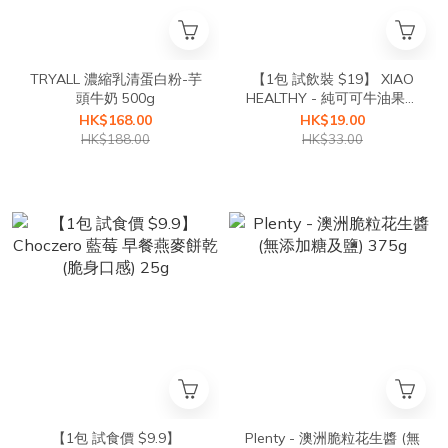
TRYALL 濃縮乳清蛋白粉-芋
【1包 試飲裝 $19】 XIAO
頭牛奶 500g
HEALTHY - 純可可牛油果豆
奶 30g
HK$168.00
HK$19.00
HK$188.00
HK$33.00
【1包 試食價 $9.9】
Plenty - 澳洲脆粒花生醬 (無