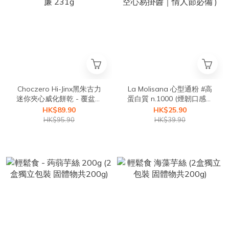
Choczero Hi-Jinx黑朱古力
La Molisana 心型通粉 #高
迷你夾心威化餅乾 - 覆盆子
蛋白質 n.1000 (煙韌口感｜
忌廉 231g
空心易掛醬｜情人節必備 )
HK$89.90
HK$25.90
HK$95.90
HK$39.90