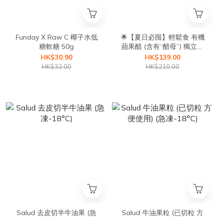
Funday X Raw C 椰子水低
🌟【夏日必囤】輕鬆食 有機
糖軟糖 50g
蘋果醋 (含有“醋母”) 獨立包
裝5盒優惠
HK$30.90
HK$139.00
HK$32.00
HK$210.00
Salud 去皮切半牛油果 (急
Salud 牛油果粒 (已切粒 方