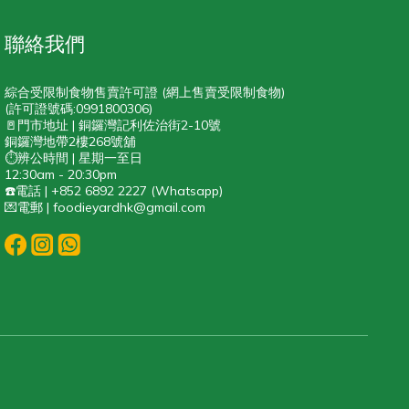
聯絡我們
綜合受限制食物售賣許可證 (網上售賣受限制食物)
(許可證號碼:0991800306)
🚪門市地址 | 銅鑼灣記利佐治街2-10號
銅鑼灣地帶2樓268號舖
⏱️辨公時間 | 星期一至日
12:30am - 20:30pm
☎️電話 | +852 6892 2227 (Whatsapp)
💌電郵 | foodieyardhk@gmail.com