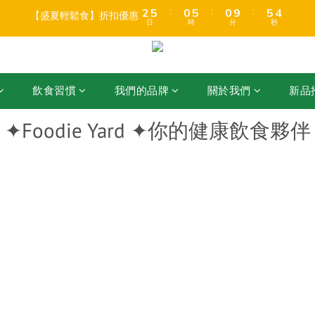
3
6
1
6
1
6
5
【盛夏輕鬆食】折扣優惠
6
9
4
9
4
9
8
日
時
分
秒
1
4
4
8
4
3
:
:
:
2
5
0
5
0
9
5
4
【盛夏輕鬆食】折扣優惠
5
8
3
8
3
8
7
日
時
分
秒
0
3
3
7
3
2
1
4
4
8
4
3
店折後滿$399免運 (乾貨室溫產品)、滿HK$599 免運費 (乾貨＋冷藏貨品) 
4
7
2
7
2
7
6
2
2
6
2
1
0
3
3
7
3
2
3
6
1
6
1
6
5
1
1
5
1
0
2
2
6
2
1
:
:
:
2
5
0
5
0
9
5
4
【盛夏輕鬆食】折扣優惠
0
0
4
0
1
1
5
1
0
日
時
分
秒
1
4
4
8
4
3
飲食習慣
我們的品牌
關於我們
新品
3
0
0
4
0
0
3
3
7
3
2
2
3
2
2
6
2
1
1
2
✦Foodie Yard ✦你的健康飲食夥伴
1
1
5
1
0
0
1
0
0
4
0
0
3
2
1
0