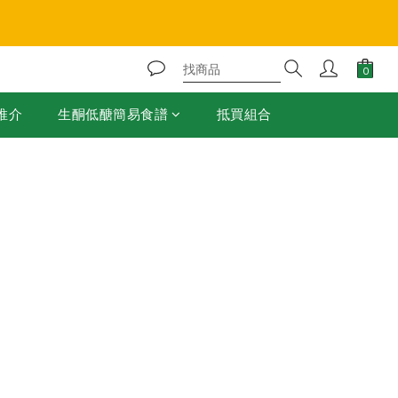
❄️
推介
生酮低醣簡易食譜
抵買組合