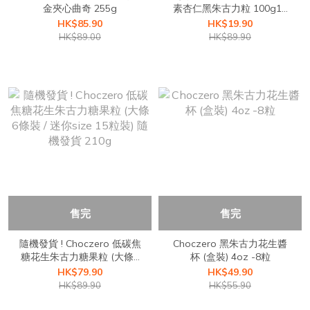
金夾心曲奇 255g
素杏仁黑朱古力粒 100g10
June 2026
HK$85.90
HK$19.90
HK$89.00
HK$89.90
售完
售完
隨機發貨 ! Choczero 低碳焦
Choczero 黑朱古力花生醬
糖花生朱古力糖果粒 (大條6
杯 (盒裝) 4oz -8粒
條裝 / 迷你size 15粒裝) 隨
HK$79.90
HK$49.90
機發貨 210g
HK$89.90
HK$55.90