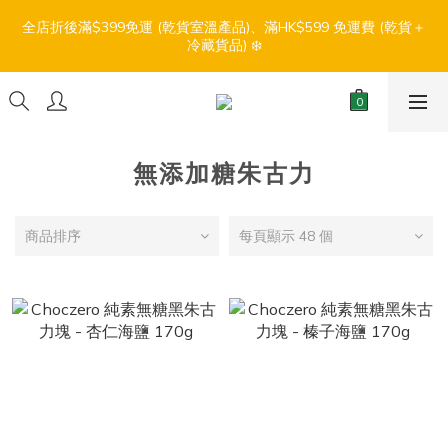
1
3
冷藏貨品) ❄️
5
4
3
7
4
9
4
5
3
2
1
5
2
7
2
3
【盛夏輕鬆食】折扣優惠
0
2
4
3
2
6
3
8
3
4
:
:
:
2
1
0
4
1
6
1
2
1
3
2
1
5
2
7
2
3
【盛夏輕鬆食】折扣優惠
日
時
分
秒
1
0
3
0
5
0
1
0
:
:
:
2
1
0
4
1
6
1
2
0
2
4
0
日
時
分
秒
1
0
3
0
5
0
1
1
3
0
2
4
0
0
2
1
3
1
0
2
無添加糖朱古力
0
1
0
商品排序
每頁顯示 48 個