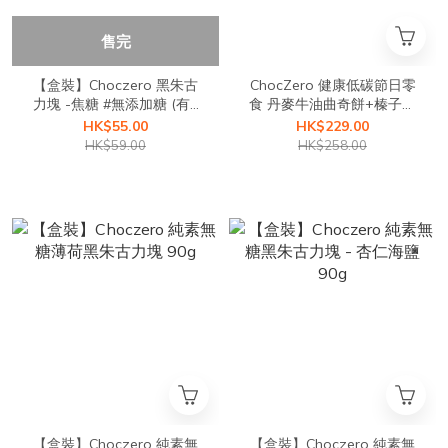
售完
【盒裝】Choczero 黑朱古
ChocZero 健康低碳節日零
力塊 -焦糖 #無添加糖 (有8
食 丹麥牛油曲奇餅+榛子夾
小塊獨立包裝)#巧克力塊
心朱古力球
HK$55.00
HK$229.00
90g
HK$59.00
HK$258.00
【盒裝】Choczero 純素無
【盒裝】Choczero 純素無