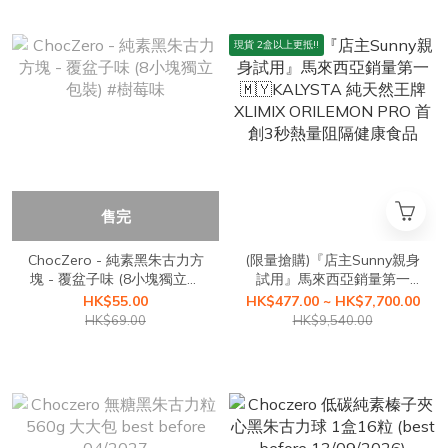
現貨 2盒以上更抵!!
售完
ChocZero - 純素黑朱古力方
(限量搶購)『店主Sunny親身
塊 - 覆盆子味 (8小塊獨立包
試用』馬來西亞銷量第一
裝) #樹莓味
🇲🇾KALYSTA 純天然王牌
HK$55.00
HK$477.00 ~ HK$7,700.00
XLIMIX ORILEMON PRO 首
HK$69.00
HK$9,540.00
創3秒熱量阻隔健康食品