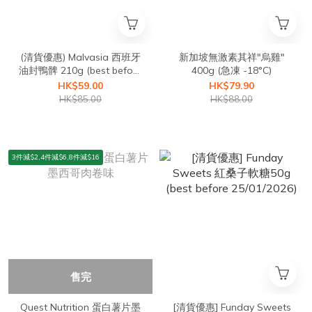
(清貨優惠) Malvasia 西班牙
新加坡無激素其祥"烏雞"
油封鴨髀 210g (best before
400g (急凍 -18°C)
25/03/2026)
HK$59.00
HK$79.90
HK$85.00
HK$88.00
3件減$2,4件減$6,8件減$16
售完
Quest Nutrition 蛋白薯片墨
[清貨優惠] Funday Sweets