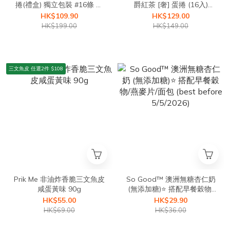
捲(禮盒) 獨立包裝 #16條 常
爵紅茶 [奢] 蛋捲 (16入)
溫保存 2 個月 /急凍保存5-6
210g 急凍保存5-6個月/ 常
HK$109.90
HK$129.00
個月 (急凍 -18°C)
溫保存 2 個月
HK$199.00
HK$149.00
三文魚皮 任選2件 $108
Prik Me 非油炸香脆三文魚皮
So Good™ 澳洲無糖杏仁奶
咸蛋黃味 90g
(無添加糖)⭐ 搭配早餐穀物/
燕麥片/面包 (best before
HK$55.00
HK$29.90
5/5/2026)
HK$69.00
HK$36.00