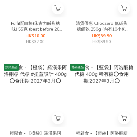
Fulfil蛋白棒(朱古力鹹焦糖
清貨優惠 Choczero 低碳焦
味) 55克 (best before 20
糖餅乾 250g (內有10小包)
/08/2026)
(best before 24/08/2026)
HK$10.00
HK$39.90
HK$32.00
HK$89.90
熱銷產品
熱銷產品
輕鬆食 - 【橙袋】羅漢果阿
輕鬆食 - 【藍袋】阿洛酮糖