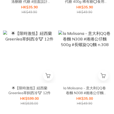
洛酮糖 代糖 #扭蓋設計
代糖 400g 稀有糖⭕食用
400g ⭕食用期:2027年3月
期:2027年3月⭕
HK$35.90
HK$35.90
⭕
HK$49.90
HK$49.90
🌟【限時激抵】紐西蘭
la Molisana - 意大利QQ卷
Greenlea草飼西冷🐮 12件
卷麵 N308 #捲捲公仔麵
500g #⻑螺旋QQ麵 n.308
HK$599.00
HK$35.00
HK$838.00
HK$49.90