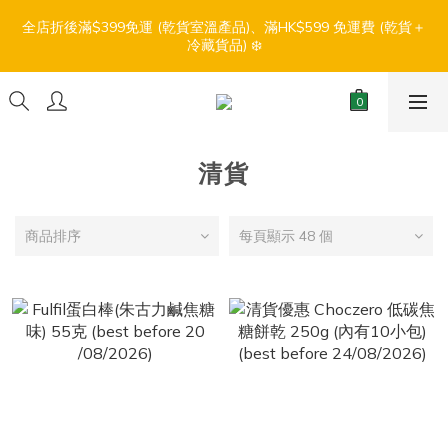
7
8
7
6
7
5
0
3
0
1
0
0
4
6
3
4
3
2
3
7
1
【盛夏輕鬆食】折扣優惠
6
7
6
5
6
4
全店折後滿$399免運 (乾貨室溫產品)、滿HK$599 免運費 (乾貨＋
2
0
3
5
:
:
:
2
3
2
1
2
6
0
冷藏貨品) ❄️
5
6
5
4
5
9
3
1
2
日
時
分
秒
4
1
2
1
0
1
5
4
5
4
3
4
8
2
0
1
3
0
1
0
0
4
3
4
3
2
3
7
1
【盛夏輕鬆食】折扣優惠
0
2
0
3
:
:
:
2
3
2
1
2
6
0
1
2
日
時
分
秒
1
2
1
0
1
5
0
1
0
1
0
0
4
清貨
0
0
3
2
1
商品排序
每頁顯示 48 個
0