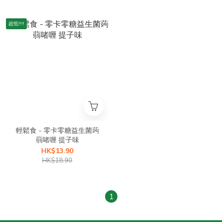
超抵!!!!
輕鬆食 - 零卡零糖益生菌蒟
蒻啫喱 提子味
HK$13.90
HK$18.90
1