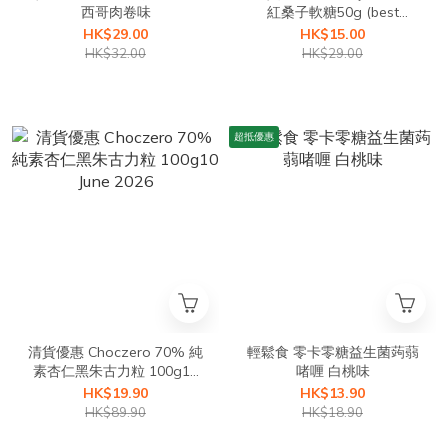
西哥肉卷味
紅桑子軟糖50g (best
before 25/01/2026)
HK$29.00
HK$15.00
HK$32.00
HK$29.00
超抵優惠
清貨優惠 Choczero 70% 純
輕鬆食 零卡零糖益生菌蒟蒻
素杏仁黑朱古力粒 100g10
啫喱 白桃味
June 2026
HK$19.90
HK$13.90
HK$89.90
HK$18.90