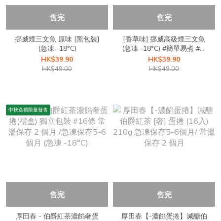
售完
售完
挪威煙三文魚 原味 [黑包裝]
[香草味] 挪威高級煙三文魚
(急凍 -18°C)
(急凍 -18°C) #簡單易煮 #無
激素 #低碳 #火鍋 #燒肉
HK$39.90
HK$39.90
HK$49.00
HK$49.00
中秋送禮限量發售
售完
售完
厚田春 - 伯爵紅茶濃餡奢蛋
厚田春【-濃餡蛋捲】減醣伯