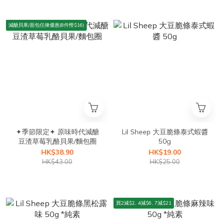
減醣貝果/面包任揀優惠(8件慳$16)
✦季節限定✦ 原味時代減醣
Lil Sheep 大豆脆條泰式蝦醬
豆渣草莓乳酪貝果/麵包圈
50g
HK$38.90
HK$19.00
HK$43.00
HK$25.00
買2減$2, 4減$6, 7減$21