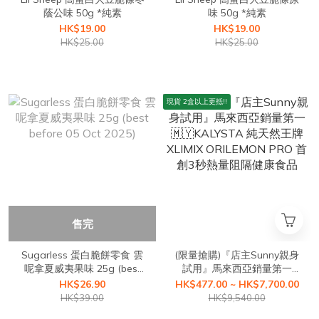
蔭公味 50g *純素
味 50g *純素
HK$19.00
HK$19.00
HK$25.00
HK$25.00
現貨 2盒以上更抵!!
售完
Sugarless 蛋白脆餅零食 雲
(限量搶購)『店主Sunny親身
呢拿夏威夷果味 25g (best
試用』馬來西亞銷量第一
before 05 Oct 2025)
🇲🇾KALYSTA 純天然王牌
HK$26.90
HK$477.00 ~ HK$7,700.00
XLIMIX ORILEMON PRO 首
HK$39.00
HK$9,540.00
創3秒熱量阻隔健康食品