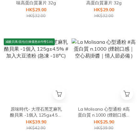
味高蛋白質薯片 32g
高蛋白質薯片 32g
HK$29.00
HK$29.00
HK$32.00
HK$32.00
減醣貝果/面包任揀優惠(8件慳$16)
原味時代- 大理石黑芝麻乳
La Molisana 心型通粉 #高
酪貝果 -1個入 125g±4.5%
蛋白質 n.1000 (煙韌口感｜
#加入大豆渣粉 (急凍 -18°C)
空心易掛醬｜情人節必備 )
HK$39.90
HK$25.90
HK$42.90
HK$39.90