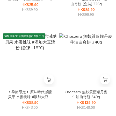
曲奇餅 [盒裝] 226g
HK$25.90
HK$89.90
HK$39.90
HK$99.90
減醣貝果/面包任揀優惠(8件慳$16)
✦季節限定✦ 原味時代減醣
Choczero 無麩質藍罐丹麥
貝果 水蜜桃味 #添加大豆渣
牛油曲奇餅 340g
粉 (急凍 -18°C)
HK$38.90
HK$139.90
HK$43.00
HK$149.00