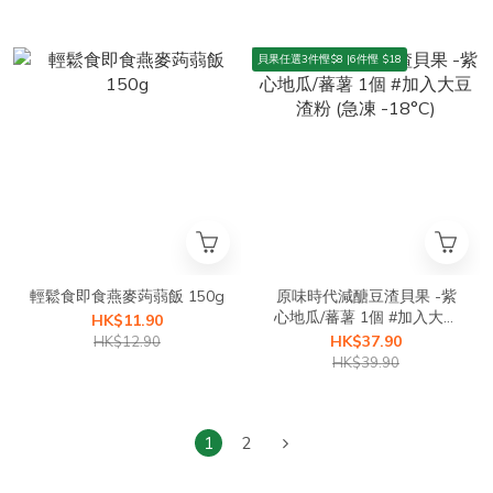
貝果任選3件慳$8 |6件慳 $18
輕鬆食即食燕麥蒟蒻飯 150g
原味時代減醣豆渣貝果 -紫
心地瓜/蕃薯 1個 #加入大豆
HK$11.90
渣粉 (急凍 -18°C)
HK$37.90
HK$12.90
HK$39.90
1
2