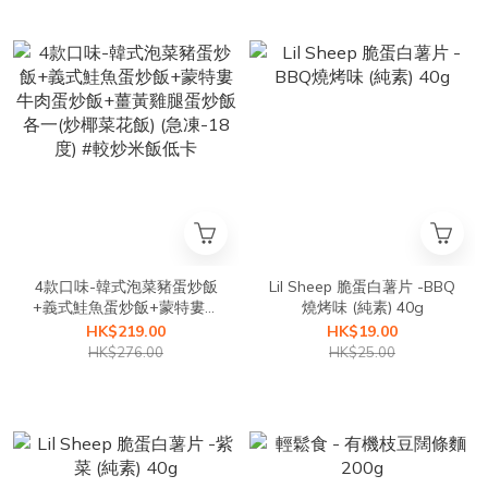
4款口味-韓式泡菜豬蛋炒飯
Lil Sheep 脆蛋白薯片 -BBQ
+義式鮭魚蛋炒飯+蒙特婁牛
燒烤味 (純素) 40g
肉蛋炒飯+薑黃雞腿蛋炒飯
HK$219.00
HK$19.00
各一(炒椰菜花飯) (急凍-18
HK$276.00
HK$25.00
度) #較炒米飯低卡