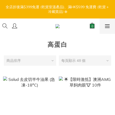
7
8
6
8
5
5
0
1
6
1
3
3
4
2
9
4
1
1
6
【盛夏輕鬆食】折扣優惠
6
7
5
7
4
4
9
全店折後滿$399免運 (乾貨室溫產品)、滿HK$599 免運費 (乾貨＋
0
5
0
2
:
:
:
2
3
1
8
3
0
0
5
冷藏貨品) ❄️
5
6
4
6
3
3
8
4
1
日
時
分
秒
1
2
0
7
2
4
4
5
3
5
2
2
7
3
0
0
1
6
1
3
3
4
2
9
4
1
1
6
【盛夏輕鬆食】折扣優惠
2
0
5
0
2
:
:
:
2
3
1
8
3
0
0
5
1
4
1
日
時
分
秒
1
2
0
7
2
4
0
3
0
0
1
6
1
3
高蛋白
2
0
5
0
2
1
4
1
0
3
0
商品排序
每頁顯示 48 個
2
1
0