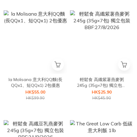
la Molisana 意大利QQ麵(長
輕鬆食 高纖紫薯燕麥粥
QQx1、短QQx1) 2包優惠
245g (35g×7包) 獨立包裝
BBF:27/8/2026
HK$55.00
HK$25.90
HK$99.90
HK$45.90