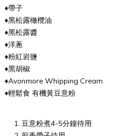
♦️帶子
♦️黑松露橄欖油
♦️黑松露醬
♦️洋蔥
♦️粉紅岩鹽
♦️黑胡椒
♦️Avonmore Whipping Cream
♦️輕鬆食 有機黃豆意粉
豆意粉煮4-5分鐘待用
煎香帶子待用