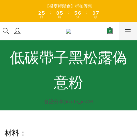
8
8
3
3
6
6
1
1
6
6
6
6
7
7
1
1
7
7
【盛夏輕鬆食】折扣優惠
【盛夏輕鬆食】折扣優惠
9
7
7
:
:
:
:
:
:
2
2
5
5
0
0
5
5
5
5
6
6
0
0
6
6
8
6
6
日
日
時
時
分
分
秒
秒
1
1
4
4
4
4
4
4
5
5
5
5
7
5
5
0
0
3
3
3
3
3
3
4
4
4
4
6
9
4
9
9
4
全店折後滿$399免運 (乾貨室溫產品)、滿HK$599 免運費 (乾貨＋
2
2
2
2
2
2
3
3
3
3
冷藏貨品) ❄️
5
8
3
8
8
9
3
9
1
1
1
1
1
1
2
2
2
2
4
7
2
7
7
8
2
8
0
0
0
0
0
0
1
1
1
1
3
6
1
6
6
7
1
7
【盛夏輕鬆食】折扣優惠
低碳帶子黑松露偽
0
0
0
0
:
:
:
2
5
0
5
5
6
0
6
日
時
分
秒
1
4
4
4
5
5
0
3
3
3
4
4
意粉
2
2
2
3
3
1
1
1
2
2
0
0
0
1
1
0
0
食譜分享@keto_iris26
材料：