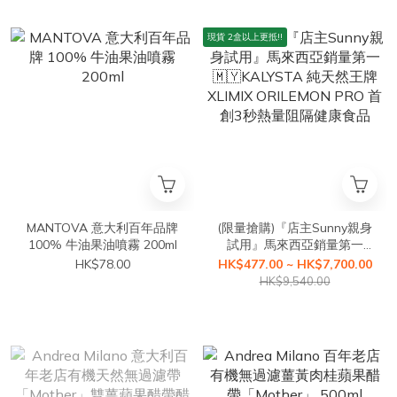
現貨 2盒以上更抵!!
MANTOVA 意大利百年品牌
(限量搶購)『店主Sunny親身
100% 牛油果油噴霧 200ml
試用』馬來西亞銷量第一
🇲🇾KALYSTA 純天然王牌
HK$78.00
HK$477.00 ~ HK$7,700.00
XLIMIX ORILEMON PRO 首
HK$9,540.00
創3秒熱量阻隔健康食品