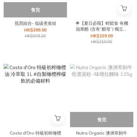
售完
抵買組合- 低碳煮食組
🌟【夏日必囤】輕鬆食 有機
蘋果醋 (含有“醋母”) 獨立包
HK$399.00
裝5盒優惠
HK$139.00
HK$509.20
HK$210.00
售完
Costa d'Oro 特級初榨橄欖
Nutra Organic 澳洲草飼牛