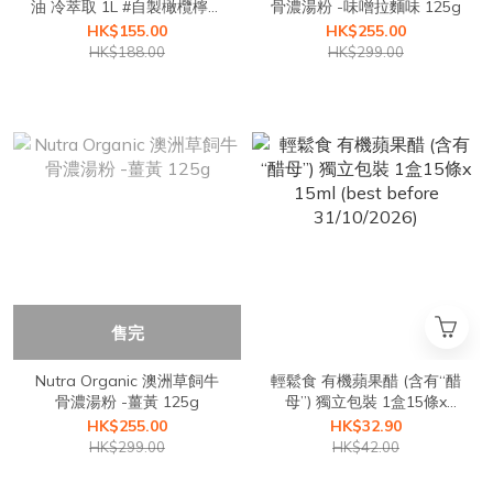
油 冷萃取 1L #自製橄欖檸檬
骨濃湯粉 -味噌拉麵味 125g
飲的必備材料
HK$155.00
HK$255.00
HK$188.00
HK$299.00
售完
Nutra Organic 澳洲草飼牛
輕鬆食 有機蘋果醋 (含有“醋
骨濃湯粉 -薑黃 125g
母”) 獨立包裝 1盒15條x
15ml (best before
HK$255.00
HK$32.90
31/10/2026)
HK$299.00
HK$42.00