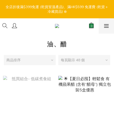
7
7
6
5
9
8
7
0
0
2
5
1
0
3
3
2
1
5
8
4
3
【盛夏輕鬆食】折扣優惠
6
6
5
4
8
7
6
全店折後滿$399免運 (乾貨室溫產品)、滿HK$599 免運費 (乾貨＋
1
4
0
:
:
:
2
2
1
0
4
7
3
2
冷藏貨品) ❄️
5
5
4
3
7
6
5
0
3
日
時
分
秒
1
1
0
3
6
2
1
4
4
3
2
6
9
5
4
2
0
0
2
5
1
0
3
3
2
1
5
8
4
3
【盛夏輕鬆食】折扣優惠
1
1
4
0
:
:
:
2
2
1
0
4
7
3
2
0
0
3
日
時
分
秒
1
1
0
3
6
2
1
2
0
0
2
5
1
0
油、醋
1
1
4
0
0
0
3
2
商品排序
每頁顯示 48 個
1
0