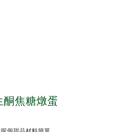
生酮焦糖燉蛋
呢個甜品材料簡單