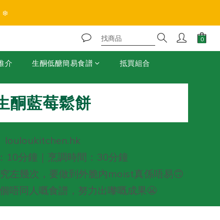
❄️
推介
生酮低醣簡易食譜
抵買組合
生酮藍莓鬆餅
louloukitchen.hk
：10分鐘｜烹調時間：30分鐘
左幾次，要做到外脆內moist真係唔易🙃
幾個唔同人嘅食譜，努力出嚟嘅成果😬