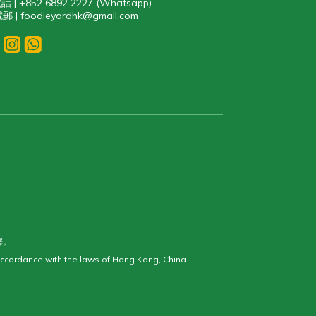
話 | +852 6892 2227 (Whatsapp)
郵 | foodieyardhk@gmail.com
釋。
ccordance with the laws of Hong Kong, China.