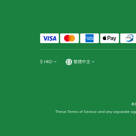
$
HKD
繁體中文
本
These Terms of Service and any separate agr