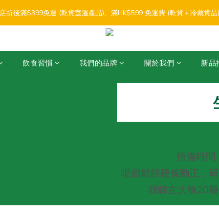
3
5
2
7
5
7
6
5
7
4
9
7
9
8
0
2
4
2
4
3
7
:
:
:
2
4
1
6
4
6
5
9
店折後滿$399免運 (乾貨室溫產品)、滿HK$599 免運費 (乾貨＋冷藏貨品) 
【盛夏輕鬆食】折扣優惠
4
6
3
8
6
8
7
1
3
1
3
2
6
日
時
分
秒
1
3
0
5
3
5
4
8
3
5
2
7
5
7
6
0
2
0
2
1
5
0
2
4
2
4
3
7
:
:
:
2
4
1
6
4
6
5
9
【盛夏輕鬆食】折扣優惠
1
1
0
4
1
3
1
3
2
6
日
時
分
秒
1
3
0
5
3
5
4
8
0
0
3
0
2
0
2
1
5
0
2
4
2
4
3
7
2
飲食習慣
我們的品牌
關於我們
新品
1
1
0
4
1
3
1
3
2
6
1
0
0
3
0
2
0
2
1
5
0
2
1
1
0
4
1
0
0
3
0
2
1
0
預備時間
呢個鬆餅梗係勁正，研究
我睇左大概20