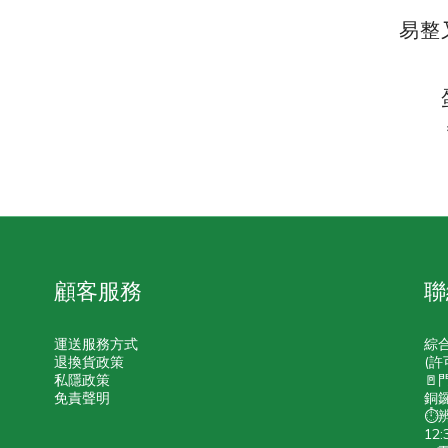
易整
顧客服務
聯
運送服務方式
綜
退換貨政策
(許
私隱政策
🚪
免責聲明
銅鑼
⏱️
12: