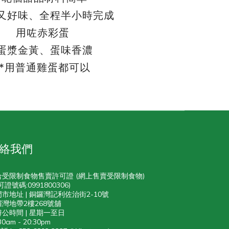
又好味、
全程半小時完成
用咗赤彩蛋
蛋漿金黃、
蛋味香濃
*用普通雞蛋都可以
絡我們
合受限制食物售賣許可證 (網上售賣受限制食物)
可證號碼:0991800306)
門市地址 | 銅鑼灣記利佐治街2-10號
灣地帶2樓268號舖
辨公時間 | 星期一至日
30am - 20:30pm