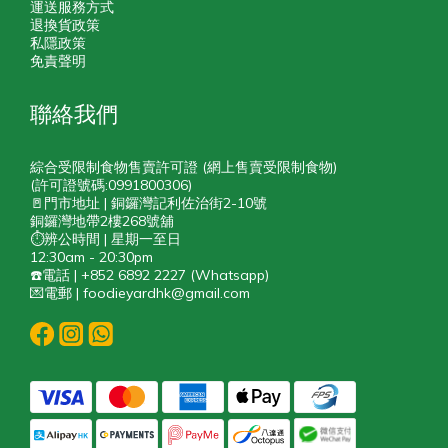
運送服務方式
退換貨政策
私隱政策
免責聲明
聯絡我們
綜合受限制食物售賣許可證 (網上售賣受限制食物)
(許可證號碼:0991800306)
🚪門市地址 | 銅鑼灣記利佐治街2-10號
銅鑼灣地帶2樓268號舖
⏱️辨公時間 | 星期一至日
12:30am - 20:30pm
☎️電話 | +852 6892 2227 (Whatsapp)
💌電郵 | foodieyardhk@gmail.com