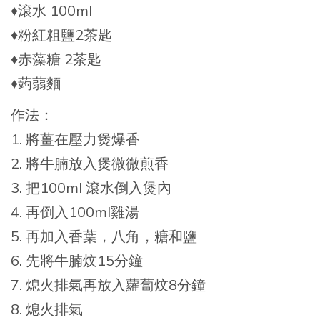
♦️滾水 100ml
♦️粉紅粗鹽2茶匙
♦️赤藻糖 2茶匙
♦️蒟蒻麵
作法：
1. 將薑在壓力煲爆香
2. 將牛腩放入煲微微煎香
3. 把100ml 滾水倒入煲內
4. 再倒入100ml雞湯
5. 再加入香葉，八角，糖和鹽
6. 先將牛腩炆15分鐘
7. 熄火排氣再放入蘿蔔炆8分鐘
8. 熄火排氣