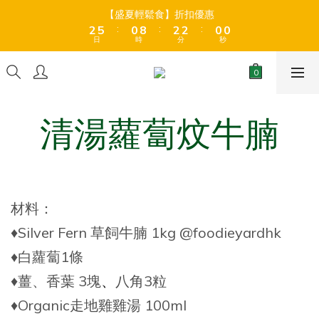
8
8
8
3
3
6
6
1
1
9
9
3
3
3
3
1
1
1
1
【盛夏輕鬆食】折扣優惠
【盛夏輕鬆食】折扣優惠
9
7
9
9
7
7
:
:
:
:
:
:
2
2
5
5
0
0
8
8
2
2
2
2
0
0
0
0
8
6
8
8
6
6
日
日
時
時
分
分
秒
秒
1
1
4
4
7
7
1
1
1
1
7
5
7
7
5
5
0
0
3
3
6
6
0
0
0
0
6
9
4
6
6
4
4
全店折後滿$399免運 (乾貨室溫產品)、滿HK$599 免運費 (乾貨＋
2
2
5
5
冷藏貨品) ❄️
5
8
3
5
5
3
3
1
1
4
4
4
7
2
4
4
2
2
0
0
3
3
3
6
1
9
3
3
1
1
【盛夏輕鬆食】折扣優惠
清湯蘿蔔炆牛腩
2
2
:
:
:
2
5
0
8
2
2
0
0
1
1
日
時
分
秒
1
4
7
1
1
0
0
0
3
6
0
0
2
5
1
4
材料：
0
3
2
♦️Silver Fern 草飼牛腩 1kg @foodieyardhk
1
♦️白蘿蔔1條
0
♦️薑、香葉 3塊
、
八角3粒
♦️Organic走地雞雞湯 100ml