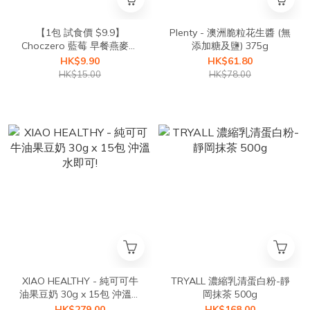
【1包 試食價 $9.9】
Plenty - 澳洲脆粒花生醬 (無
Choczero 藍莓 早餐燕麥餅
添加糖及鹽) 375g
乾 (脆身口感) 25g
HK$9.90
HK$61.80
HK$15.00
HK$78.00
XIAO HEALTHY - 純可可牛
TRYALL 濃縮乳清蛋白粉-靜
油果豆奶 30g x 15包 沖溫水
岡抹茶 500g
即可!
HK$279.00
HK$168.00