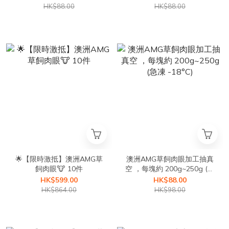
HK$88.00
HK$88.00
🌟【限時激抵】澳洲AMG草
澳洲AMG草飼肉眼加工抽真
飼肉眼🐮 10件
空 ，每塊約 200g~250g (急
凍 -18°C)
HK$599.00
HK$88.00
HK$864.00
HK$98.00