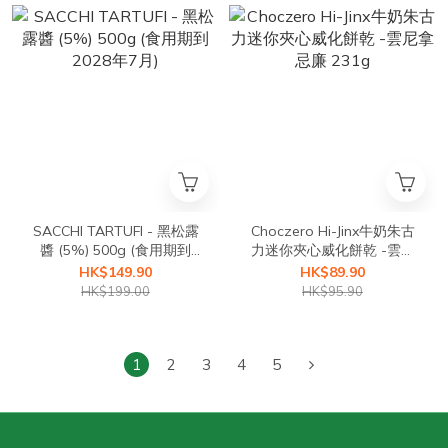
SACCHI TARTUFI - 黑松露
Choczero Hi-Jinx牛奶朱古
醬 (5%) 500g (食用期到
力迷你夾心威化餅乾 -雲尼
2028年7月)
拿忌廉 231g
HK$149.90
HK$89.90
HK$199.00
HK$95.90
1
2
3
4
5