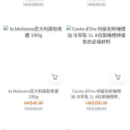
HK$188.00
HK$48.00
la Molisana意大利羅勒青醬
Costa d'Oro 特級初榨橄欖
190g
油 冷萃取 1L #自製橄欖檸檬
飲的必備材料
HK$45.80
HK$155.00
HK$48.00
HK$188.00