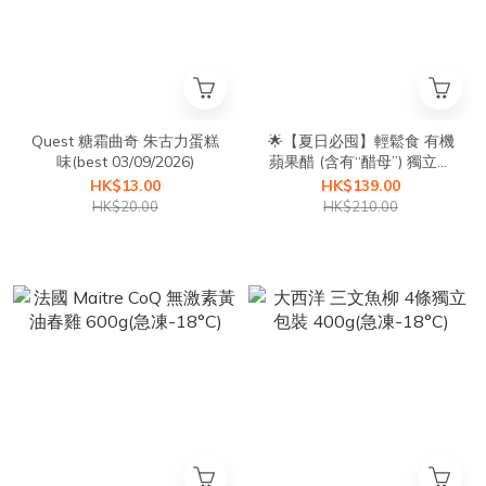
Quest 糖霜曲奇 朱古力蛋糕
🌟【夏日必囤】輕鬆食 有機
味(best 03/09/2026)
蘋果醋 (含有“醋母”) 獨立包
裝5盒優惠
HK$13.00
HK$139.00
HK$20.00
HK$210.00