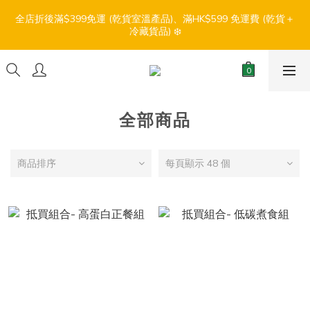
7
9
6
5
6
7
9
5
0
2
0
2
3
5
2
1
2
3
5
1
【盛夏輕鬆食】折扣優惠
6
8
5
4
5
6
8
4
全店折後滿$399免運 (乾貨室溫產品)、滿HK$599 免運費 (乾貨＋
1
1
:
:
:
2
4
1
0
1
2
4
0
冷藏貨品) ❄️
5
7
4
3
4
5
7
3
0
0
日
時
分
秒
1
3
0
0
1
3
4
6
3
2
3
4
6
2
0
2
0
2
3
5
2
1
2
3
5
1
【盛夏輕鬆食】折扣優惠
1
1
:
:
:
2
4
1
0
1
2
4
0
0
0
日
時
分
秒
1
3
0
0
1
3
0
2
0
2
全部商品
1
1
0
0
商品排序
每頁顯示 48 個