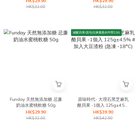
HK$29.90
HK$29.90
HK$32.00
HK$32.00
減醣貝果/面包任揀優惠(8件慳$16)
Funday 天然無添加糖 忌廉
原味時代- 大理石黑芝麻乳
奶油水蜜桃軟糖 50g
酪貝果 -1個入 125g±4.5%
#加入大豆渣粉 (急凍 -18°C)
HK$29.90
HK$39.90
HK$32.00
HK$42.90