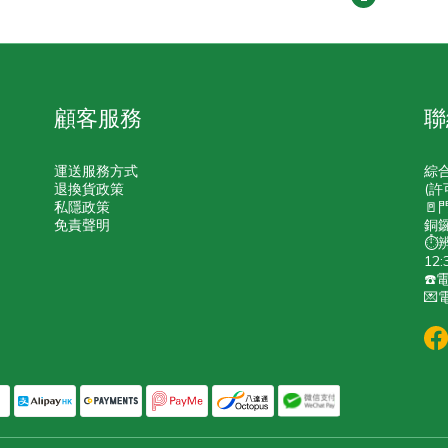
顧客服務
聯
運送服務方式
綜
退換貨政策
(許
私隱政策
🚪
免責聲明
銅鑼
⏱️
12:
☎️電
💌電