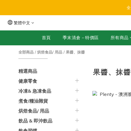
全
繁體中文
首頁
季末清倉－特價區
所有商品
全部商品
/
烘焙食品/ 用品
/
果醬、抹醬
果醬、抹
精選商品
健康零食
冷凍& 急凍食品
煮食/糧油雜貨
烘焙食品/ 用品
飲品 & 即沖飲品
飲食習慣