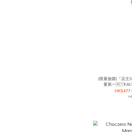
(限量搶購)『店主
量第一🇲🇾KAL
ORILEMON 
HK$477.
H