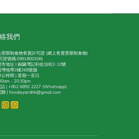
絡我們
合受限制食物售賣許可證 (網上售賣受限制食物)
可證號碼:0991800306)
門市地址 | 銅鑼灣記利佐治街2-10號
灣地帶2樓268號舖
辨公時間 | 星期一至日
30am - 20:30pm
話 | +852 6892 2227 (Whatsapp)
郵 | foodieyardhk@gmail.com