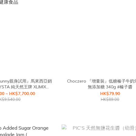
Sunny親身試用』馬來西亞銷
Choczero 『增量裝』低糖榛子牛奶
YSTA 純天然王牌 XLIMIX
無添加糖 340g #榛子醬
PRO 首創3秒熱量阻隔健康食品
00 ~ HK$7,700.00
HK$79.90
K$9,540.00
HK$89.00