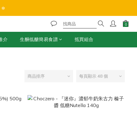
❄️
推介
生酮低醣簡易食譜
抵買組合
商品排序
每頁顯示 48 個