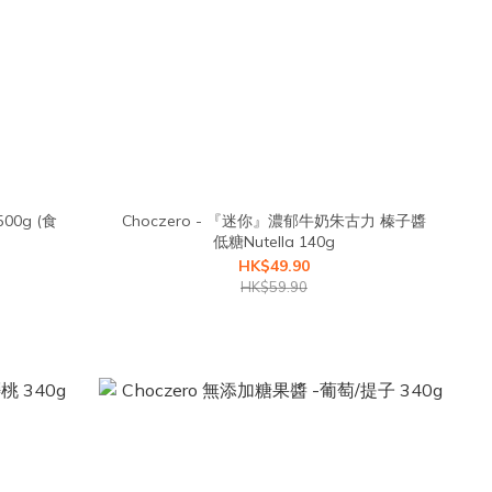
0g (食
Choczero - 『迷你』濃郁牛奶朱古力 榛子醬
低糖Nutella 140g
HK$49.90
HK$59.90