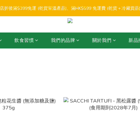
3
4
2
1
1
9
2
4
5
6
4
3
3
4
6
0
1
6
1
:
:
:
2
3
1
0
0
8
1
3
店折後滿$399免運 (乾貨室溫產品)、滿HK$599 免運費 (乾貨＋冷藏貨品) 
【盛夏輕鬆食】折扣優惠
4
5
3
2
2
3
5
0
5
0
日
時
分
秒
1
2
0
7
0
2
3
4
2
1
1
9
2
4
4
0
1
6
1
:
:
:
2
3
1
0
0
8
1
3
【盛夏輕鬆食】折扣優惠
3
0
5
0
日
時
分
秒
1
2
0
7
0
2
2
4
0
1
6
1
1
飲食習慣
我們的品牌
關於我們
新品
3
0
5
0
0
2
4
1
3
0
2
1
醬
0