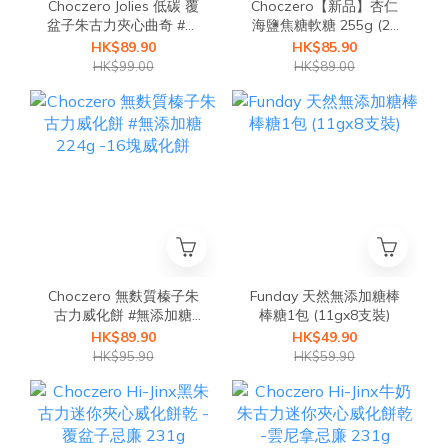
Choczero Jolies 低碳 覆
Choczero【新品】杏仁
盆子朱古力夾心曲奇 #無
海鹽焦糖軟糖 255g (24
麩質 #無添加糖
粒) #無添加糖太妃糖/拖
HK$89.90
HK$85.90
肥糖盒裝 #大大盒家庭裝
HK$99.00
HK$89.00
Choczero 無麩質榛子朱
Funday 天然無添加糖棒
古力威化餅 #無添加糖
棒糖1包 (11gx8支裝)
224g -16塊威化餅
HK$89.90
HK$49.90
HK$95.90
HK$59.90