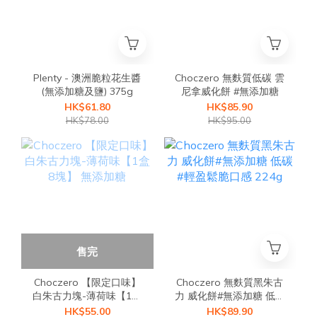
Plenty - 澳洲脆粒花生醬
Choczero 無麩質低碳 雲
(無添加糖及鹽) 375g
尼拿威化餅 #無添加糖
HK$61.80
HK$85.90
HK$78.00
HK$95.00
售完
Choczero 【限定口味】
Choczero 無麩質黑朱古
白朱古力塊-薄荷味【1盒
力 威化餅#無添加糖 低碳
8塊】 無添加糖
#輕盈鬆脆口感 224g
HK$55.00
HK$89.90