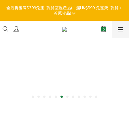
7
8
6
6
7
0
1
6
4
0
3
3
4
2
9
2
7
3
6
【盛夏輕鬆食】折扣優惠
6
7
5
5
6
9
全店折後滿$399免運 (乾貨室溫產品)、滿HK$599 免運費 (乾貨＋
0
5
3
2
:
:
:
2
3
1
8
1
6
2
5
冷藏貨品) ❄️
5
6
4
4
9
5
8
4
2
1
日
時
分
秒
1
2
0
7
0
5
1
4
4
5
3
3
8
4
7
3
1
0
0
1
6
4
0
3
3
4
2
9
2
7
3
6
【盛夏輕鬆食】折扣優惠
2
0
0
5
3
2
:
:
:
2
3
1
8
1
6
2
5
1
4
2
1
日
時
分
秒
1
2
0
7
0
5
1
4
0
3
1
0
0
1
6
4
0
3
2
0
0
5
3
2
1
4
2
1
0
3
1
0
2
0
1
0