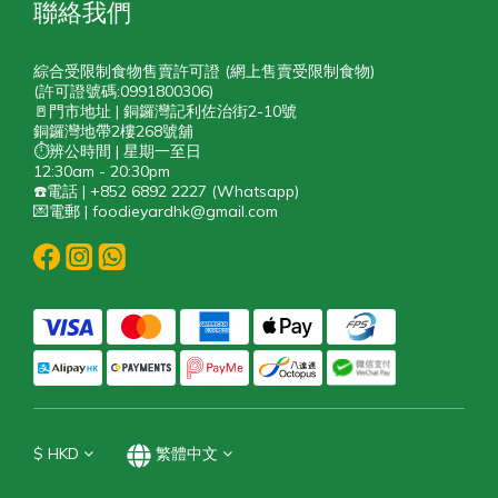
聯絡我們
綜合受限制食物售賣許可證 (網上售賣受限制食物)
(許可證號碼:0991800306)
🚪門市地址 | 銅鑼灣記利佐治街2-10號
銅鑼灣地帶2樓268號舖
⏱️辨公時間 | 星期一至日
12:30am - 20:30pm
☎️電話 | +852 6892 2227 (Whatsapp)
💌電郵 | foodieyardhk@gmail.com
$
HKD
繁體中文