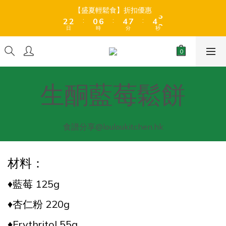
8
3
3
3
3
1
1
7
7
5
5
8
8
5
5
3
3
【盛夏輕鬆食】折扣優惠
【盛夏輕鬆食】折扣優惠
9
9
7
9
:
:
:
:
:
:
2
2
2
2
0
0
6
6
4
4
7
7
4
4
2
2
8
8
6
8
日
日
時
時
分
分
秒
秒
1
1
1
1
5
5
3
3
6
6
3
3
1
1
7
7
5
9
9
7
0
0
0
0
4
4
2
2
5
5
2
2
0
0
6
6
4
8
8
6
全店折後滿$399免運 (乾貨室溫產品)、滿HK$599 免運費 (乾貨＋
3
3
1
1
4
4
1
1
冷藏貨品) ❄️
5
5
3
9
7
7
5
2
2
0
0
3
3
0
0
4
4
2
8
6
9
6
4
1
1
2
2
3
3
1
7
5
8
5
3
【盛夏輕鬆食】折扣優惠
生酮藍莓鬆餅
0
0
1
1
:
:
:
2
2
0
6
4
7
4
2
0
0
日
時
分
秒
1
1
5
3
6
3
1
0
0
4
2
5
2
0
食譜分享@louloukitchen.hk
3
1
4
1
2
0
3
0
1
2
0
1
材料：
0
♦️
藍莓 125g
♦️
杏仁粉 220g
♦️
Erythritol 55g