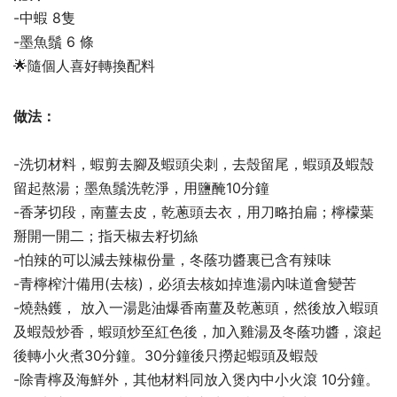
-中蝦 8隻
-墨魚鬚 6 條
🌟隨個人喜好轉換配料
做法：
-洗切材料，蝦剪去腳及蝦頭尖刺，去殼留尾，蝦頭及蝦殼
留起熬湯；墨魚鬚洗乾淨，用鹽醃10分鐘
-香茅切段，南薑去皮，乾蔥頭去衣，用刀略拍扁；檸檬葉
掰開一開二；指天椒去籽切絲
-怕辣的可以減去辣椒份量，冬蔭功醬裏已含有辣味
-青檸榨汁備用(去核)，必須去核如掉進湯內味道會變苦
-燒熱鑊， 放入一湯匙油爆香南薑及乾蔥頭，然後放入蝦頭
及蝦殼炒香，蝦頭炒至紅色後，加入雞湯及冬蔭功醬，滾起
後轉小火煮30分鐘。30分鐘後只撈起蝦頭及蝦殼
-除青檸及海鮮外，其他材料同放入煲內中小火滾 10分鐘。