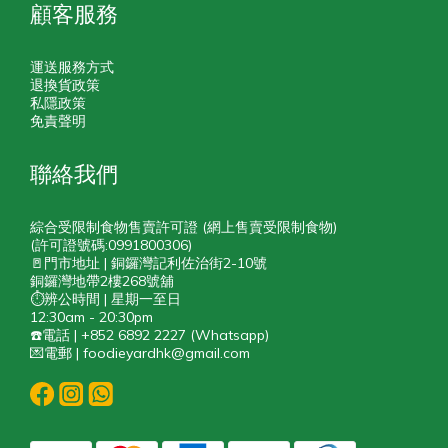
顧客服務
運送服務方式
退換貨政策
私隱政策
免責聲明
聯絡我們
綜合受限制食物售賣許可證 (網上售賣受限制食物)
(許可證號碼:0991800306)
🚪門市地址 | 銅鑼灣記利佐治街2-10號
銅鑼灣地帶2樓268號舖
⏱️辨公時間 | 星期一至日
12:30am - 20:30pm
☎️電話 | +852 6892 2227 (Whatsapp)
💌電郵 | foodieyardhk@gmail.com