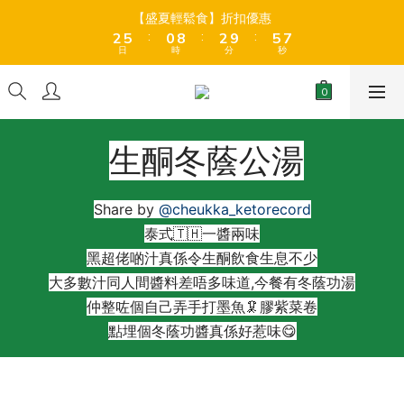
8
3
3
6
6
1
1
9
9
3
3
6
6
8
8
【盛夏輕鬆食】折扣優惠
【盛夏輕鬆食】折扣優惠
9
7
9
:
:
:
:
:
:
2
2
5
5
0
0
8
8
2
2
9
9
5
5
7
7
8
6
8
日
日
時
時
分
分
秒
秒
1
1
4
4
7
7
1
1
8
8
4
4
6
6
7
5
7
0
0
3
3
6
6
0
0
7
7
3
3
5
5
6
9
4
6
9
全店折後滿$399免運 (乾貨室溫產品)、滿HK$599 免運費 (乾貨＋
2
2
5
5
6
6
2
2
4
4
冷藏貨品) ❄️
5
8
3
5
8
1
1
4
4
5
5
1
1
3
3
4
7
2
4
7
9
0
0
3
3
4
4
0
0
2
2
3
6
1
9
3
6
8
【盛夏輕鬆食】折扣優惠
生酮冬蔭公湯
2
2
3
3
1
1
:
:
:
2
5
0
8
2
9
5
7
1
1
2
2
0
0
日
時
分
秒
1
4
7
1
8
4
6
0
0
1
1
0
3
6
0
7
3
5
Share by
@cheukka_ketorecord
0
0
2
5
6
2
4
泰式🇹🇭一醬兩味
1
4
5
1
3
黑超佬啲汁真係令生酮飲食生息不少
0
3
4
0
2
大多數汁同人間醬料差唔多味道,今餐有冬蔭功湯
2
3
1
仲整咗個自己弄手打墨魚🦑膠紫菜卷
1
2
0
0
1
點埋個冬蔭功醬真係好惹味😋
0