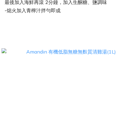
最後加入海鮮再滾 2分鐘，加入生酮糖、鹽調味
-熄火加入青檸汁拌勻即成