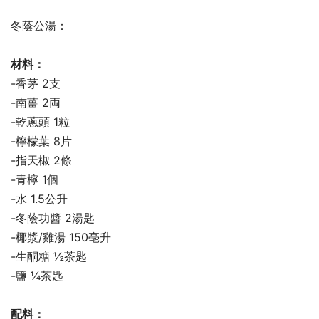
冬蔭公湯：
材料：
-香茅 2支
-南薑 2両
-乾蔥頭 1粒
-檸檬葉 8片
-指天椒 2條
-青檸 1個
-水 1.5公升
-冬蔭功醬 2湯匙
-椰漿/雞湯 150亳升
-生酮糖 ½茶匙
-鹽 ¼茶匙
配料：