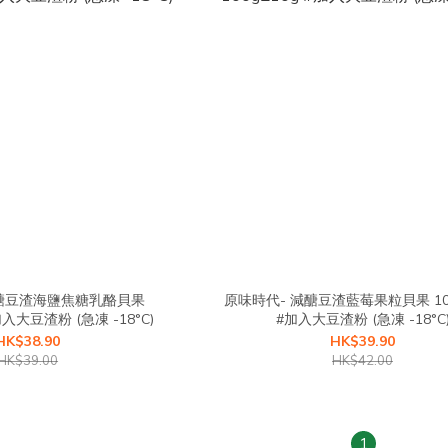
減醣豆渣海鹽焦糖乳酪貝果
原味時代- 減醣豆渣藍莓果粒貝果 100g±10g
130g±4.5% #加入大豆渣粉 (急凍 -18°C)
#加入大豆渣粉 (急凍 -18°C
HK$38.90
HK$39.90
HK$39.00
HK$42.00
1