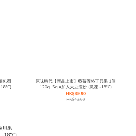
麵包圈
原味時代【新品上市】藍莓優格丁貝果 1個
渣粉 (急凍 -18°C)
120g±5g #加入大豆渣粉 (急凍 -18°C)
HK$39.90
HK$43.00