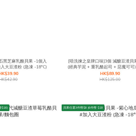
石黑芝麻乳酪貝果 -1個入
[唔洗揀之皇牌口味]3個 減醣豆渣貝
125g±4.5% #加入大豆渣粉 (急凍 -18°C)
(經典芋泥 + 重乳酪起司 + 惡魔可可
工製造⭐(急凍 -18°C)#加入大
HK$39.90
HK$89.90
HK$42.90
HK$125.00
$16)
貝果任選3件慳$8 |6件慳 $18