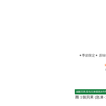
✦季節限定✦ 原
減醣貝果/面包任揀優惠(8件慳