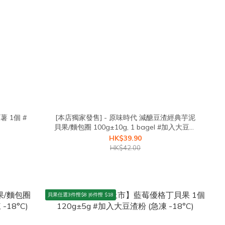
 1個 #
[本店獨家發售] - 原味時代 減醣豆渣經典芋泥
貝果/麵包圈 100g±10g, 1 bagel #加入大豆渣
粉 (急凍 -18°C)
HK$39.90
HK$42.00
貝果任選3件慳$8 |6件慳 $18