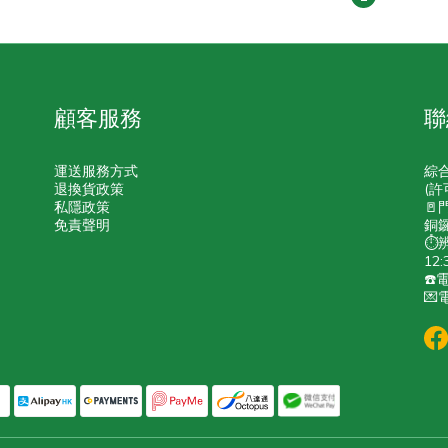
顧客服務
聯
運送服務方式
綜
退換貨政策
(許
私隱政策
🚪
免責聲明
銅鑼
⏱️
12:
☎️電
💌電