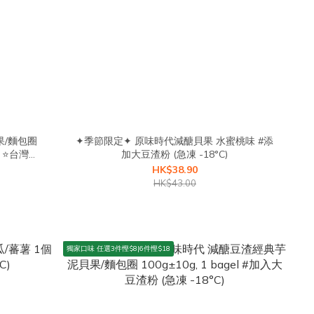
果/麵包圈
✦季節限定✦ 原味時代減醣貝果 水蜜桃味 #添
) ⭐台灣手
加大豆渣粉 (急凍 -18°C)
豆渣粉
HK$38.90
HK$43.00
獨家口味 任選3件慳$8|6件慳$18