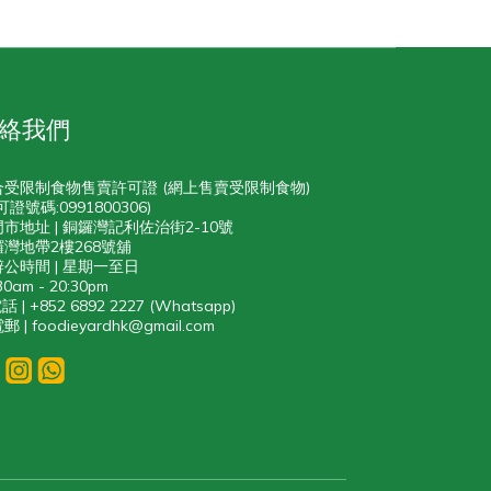
絡我們
合受限制食物售賣許可證 (網上售賣受限制食物)
可證號碼:0991800306)
門市地址 | 銅鑼灣記利佐治街2-10號
灣地帶2樓268號舖
辨公時間 | 星期一至日
30am - 20:30pm
話 | +852 6892 2227 (Whatsapp)
郵 | foodieyardhk@gmail.com