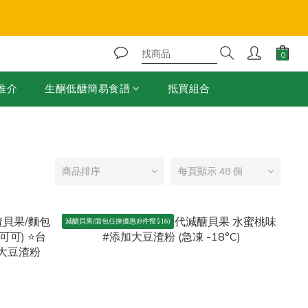
❄️
推介
生酮低醣簡易食譜
抵買組合
商品排序
每頁顯示 48 個
減醣貝果/面包任揀優惠(8件慳$16)