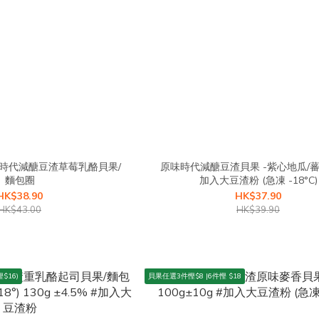
味時代減醣豆渣草莓乳酪貝果/
原味時代減醣豆渣貝果 -紫心地瓜/蕃薯
麵包圈
加入大豆渣粉 (急凍 -18°C)
HK$38.90
HK$37.90
HK$43.00
HK$39.90
$16)
貝果任選3件慳$8 |6件慳 $18