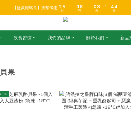
3
3
6
6
1
1
9
9
1
1
9
9
5
5
4
4
7
5
5
9
8
:
:
:
:
:
:
2
2
5
5
0
0
8
8
0
0
8
8
4
4
3
3
【盛夏輕鬆食】折扣優惠
【盛夏輕鬆食】折扣優惠
6
9
4
4
8
7
日
日
時
時
分
分
秒
秒
1
1
4
4
7
7
7
7
3
3
2
2
5
8
3
3
7
6
0
0
3
3
6
6
6
6
2
2
1
1
店折後滿$399免運 (乾貨室溫產品)、滿HK$599 免運費 (乾貨＋冷藏貨品) 
4
7
2
2
6
5
2
2
5
5
5
5
1
1
0
0
3
6
1
9
1
9
5
4
1
1
4
4
4
4
0
0
:
:
:
2
5
0
8
0
8
4
3
飲食習慣
我們的品牌
關於我們
新品
【盛夏輕鬆食】折扣優惠
0
0
3
3
3
3
日
時
分
秒
1
4
7
7
3
2
2
2
2
2
0
3
6
6
2
1
1
1
1
1
2
5
5
1
0
0
0
0
0
1
4
4
0
0
3
3
、貝果
2
2
1
1
0
0
$16)