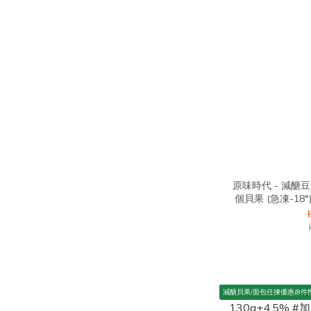
原味時代 - 減醣
個貝果 (急凍-18°)
減醣貝果/面包任揀優惠(8件慳