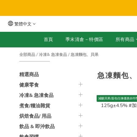
繁體中文
全
首頁
季末清倉－特價區
所有商品
全部商品
/
冷凍& 急凍食品
/
急凍麵包、貝果
急凍麵包
精選商品
健康零食
冷凍& 急凍食品
減醣貝果/面包任揀優惠(8件慳
煮食/糧油雜貨
烘焙食品/ 用品
飲品 & 即沖飲品
飲食習慣