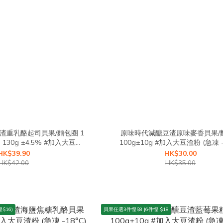
豆渣重乳酪起司貝果/麵包圈 1
原味時代減醣豆渣原味麥香貝果/
 130g ±4.5% #加入大豆渣
100g±10g #加入大豆
粉
HK$39.90
HK$30.00
HK$42.00
HK$35.00
$16)
貝果任選3件慳$8 |6件慳 $18