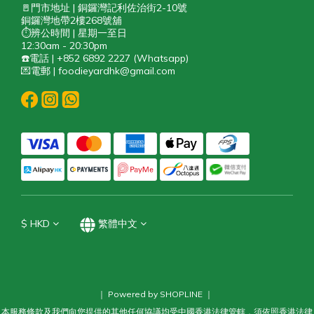
🚪門市地址 | 銅鑼灣記利佐治街2-10號
銅鑼灣地帶2樓268號舖
⏱️辨公時間 | 星期一至日
12:30am - 20:30pm
☎️電話 | +852 6892 2227 (Whatsapp)
💌電郵 | foodieyardhk@gmail.com
$
HKD
繁體中文
｜ Powered by SHOPLINE ｜
本服務條款及我們向您提供的其他任何協議均受中國香港法律管轄，須依照香港法律