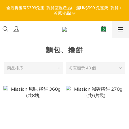
7
7
6
8
7
5
7
0
0
1
0
0
6
3
3
2
4
3
1
3
9
【盛夏輕鬆食】折扣優惠
6
6
5
7
6
4
6
全店折後滿$399免運 (乾貨室溫產品)、滿HK$599 免運費 (乾貨＋
0
5
:
:
:
2
2
1
3
2
0
2
8
冷藏貨品) ❄️
5
5
4
6
5
3
5
4
日
時
分
秒
1
1
0
2
1
1
7
4
4
3
5
4
2
4
3
0
0
1
0
0
6
3
3
2
4
3
1
3
9
【盛夏輕鬆食】折扣優惠
2
0
5
:
:
:
2
2
1
3
2
0
2
8
1
4
日
時
分
秒
1
1
0
2
1
1
7
0
3
0
0
1
0
0
6
麵包、捲餅
2
0
5
1
4
0
3
商品排序
每頁顯示 48 個
2
1
0