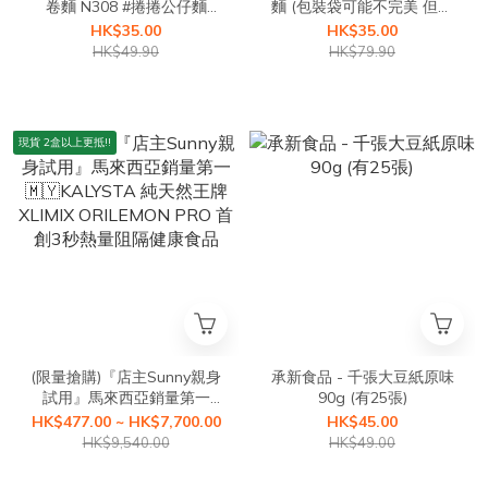
卷麵 N308 #捲捲公仔麵
麵 (包裝袋可能不完美 但不
500g #⻑螺旋QQ麵 n.308
影響食用) #卷卷意粉QQ麵
HK$35.00
HK$35.00
500G #捲捲麵 #螺旋長型通
HK$49.90
HK$79.90
心粉 #螺絲粉2.0
現貨 2盒以上更抵!!
(限量搶購)『店主Sunny親身
承新食品 - 千張大豆紙原味
試用』馬來西亞銷量第一
90g (有25張)
🇲🇾KALYSTA 純天然王牌
HK$477.00 ~ HK$7,700.00
HK$45.00
XLIMIX ORILEMON PRO 首
HK$9,540.00
HK$49.00
創3秒熱量阻隔健康食品