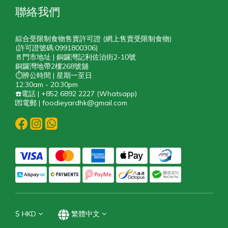
聯絡我們
綜合受限制食物售賣許可證 (網上售賣受限制食物)
(許可證號碼:0991800306)
🚪門市地址 | 銅鑼灣記利佐治街2-10號
銅鑼灣地帶2樓268號舖
⏱️辨公時間 | 星期一至日
12:30am - 20:30pm
☎️電話 | +852 6892 2227 (Whatsapp)
💌電郵 | foodieyardhk@gmail.com
$
HKD
繁體中文