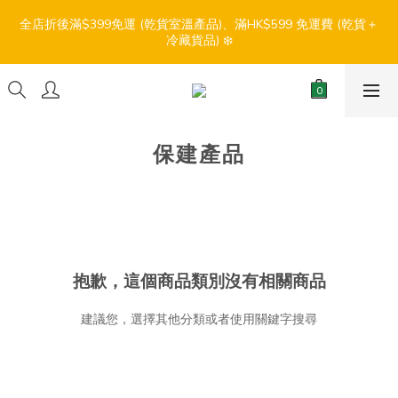
7
8
6
7
5
7
0
1
0
3
0
6
3
4
2
3
6
1
3
9
【盛夏輕鬆食】折扣優惠
6
7
5
6
9
4
6
全店折後滿$399免運 (乾貨室溫產品)、滿HK$599 免運費 (乾貨＋
0
2
5
:
:
:
2
3
1
2
5
0
2
8
冷藏貨品) ❄️
5
6
4
5
8
3
5
1
4
日
時
分
秒
1
2
0
1
4
1
7
4
5
3
4
7
2
4
0
3
0
1
0
3
0
6
3
4
2
3
6
1
3
9
【盛夏輕鬆食】折扣優惠
2
0
2
5
:
:
:
2
3
1
2
5
0
2
8
1
1
4
日
時
分
秒
1
2
0
1
4
1
7
0
0
3
0
1
0
3
0
6
保建產品
2
0
2
5
1
1
4
0
0
3
2
1
0
抱歉，這個商品類別沒有相關商品
建議您，選擇其他分類或者使用關鍵字搜尋