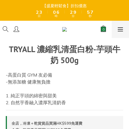
8
3
3
4
4
1
1
7
7
3
3
6
6
8
8
【盛夏輕鬆食】折扣優惠
【盛夏輕鬆食】折扣優惠
9
7
9
:
:
:
:
:
:
2
2
3
3
0
0
6
6
2
2
9
9
5
5
7
7
8
9
6
8
日
日
時
時
分
分
秒
秒
1
1
2
2
5
5
1
1
8
8
4
4
6
6
7
8
5
7
0
0
1
1
4
4
0
0
7
7
3
3
5
5
6
7
4
6
9
全店折後滿$399免運 (乾貨室溫產品)、滿HK$599 免運費 (乾貨＋
0
0
3
3
6
6
2
2
4
4
冷藏貨品) ❄️
5
6
3
9
5
8
2
2
5
5
1
1
3
3
4
5
2
8
4
7
9
1
1
4
4
0
0
2
2
TRYALL 濃縮乳清蛋白粉-芋頭牛
3
4
1
7
3
6
8
【盛夏輕鬆食】折扣優惠
0
0
3
3
1
1
:
:
:
2
3
0
6
2
9
5
7
2
2
0
0
奶 500g
日
時
分
秒
1
2
5
1
8
4
6
1
1
0
1
4
0
7
3
5
0
0
0
3
6
2
4
-高蛋白質 GYM 友必備
2
5
1
3
-無添加糖 健康無負擔
1
4
0
2
0
3
1
1. 純正芋頭的綿密與甜美
2
0
2. 自然芋香融入濃厚乳清奶香
1
0
全店，冷凍＋乾貨貨品買滿HK$599免運費