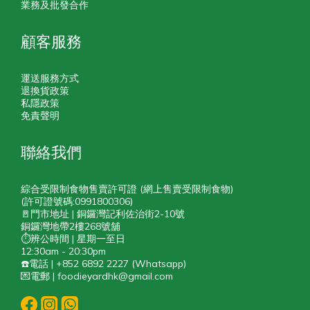
業務及批發合作
顧客服務
運送服務方式
退換貨政策
私隱政策
免責聲明
聯絡我們
綜合受限制食物售賣許可證 (網上售賣受限制食物)
(許可證號碼:0991800306)
🚪門市地址 | 銅鑼灣記利佐治街2-10號
銅鑼灣地帶2樓268號舖
⏱️辨公時間 | 星期一至日
12:30am - 20:30pm
☎️電話 | +852 6892 2227 (Whatsapp)
💌電郵 | foodieyardhk@gmail.com