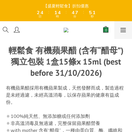
9
8
3
3
5
5
2
2
5
5
5
5
8
8
6
6
1
1
【盛夏輕鬆食】折扣優惠
【盛夏輕鬆食】折扣優惠
9
8
7
:
:
:
:
:
:
2
2
4
4
1
1
4
4
4
4
7
7
5
5
0
0
8
7
6
日
日
時
時
分
分
秒
秒
1
1
3
3
0
0
3
3
3
3
6
6
4
4
7
9
6
9
9
5
0
0
2
2
2
2
2
2
5
5
3
3
6
8
5
8
8
9
4
全店折後滿$399免運 (乾貨室溫產品)、滿HK$599 免運費 (乾貨＋
1
1
1
1
1
1
4
4
2
2
冷藏貨品) ❄️
5
7
4
7
7
8
3
0
0
0
0
0
0
3
3
1
1
4
6
3
6
6
9
7
2
2
2
0
0
輕鬆食 有機蘋果醋 (含有“醋母”)
3
5
2
5
5
8
6
1
【盛夏輕鬆食】折扣優惠
1
1
:
:
:
2
4
1
4
4
7
5
0
0
0
獨立包裝 1盒15條x 15ml (best
日
時
分
秒
1
3
0
3
3
6
4
0
2
2
2
5
3
before 31/10/2026)
1
1
1
4
2
0
0
0
3
1
2
0
有機蘋果醋採用有機蘋果製成，天然發酵而成，製造過程
1
是未經過濾，未經高溫消毒，以保存蘋果的健康有益成
0
份。
🔅100%純天然、無添加糖或任何添加劑
🔅非高溫消毒及無過濾，完整保留蘋果醋營養
🔅with mother 含有“醋母”，一種由蛋白質、酶、纖維和