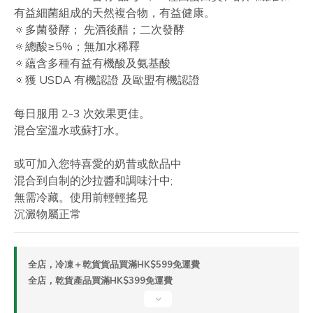
有益細菌組成的天然複合物，有益健康。
🔅多菌發酵； 先酒後醋；二次發酵
🔅總酸≥5%；無加水稀釋
🔅蘊含多種有益有機酸及氨基酸
🔅獲 USDA 有機認證 及歐盟有機認證
每日服用 2-3 次效果更佳。
混合室溫水或蘇打水。
或可加入您特喜愛的奶昔或飲品中
混合到自制的沙拉醬和調味汁中;
無需冷藏。使用前輕輕搖晃
沉澱物屬正常
全店，冷凍＋乾貨貨品買滿HK$599免運費
全店，乾貨產品買滿HK$399免運費