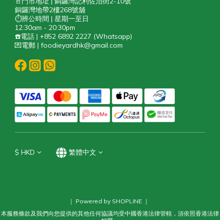
🚪門市地址 | 銅鑼灣記利佐治街2-10號
銅鑼灣地帶2樓268號舖
⏱️辨公時間 | 星期一至日
12:30am - 20:30pm
☎️電話 | +852 6892 2227 (Whatsapp)
💌電郵 | foodieyardhk@gmail.com
$
HKD
繁體中文
｜ Powered by SHOPLINE ｜
本服務條款及我們向您提供的其他任何協議均受中國香港法律管轄，須依照香港法律