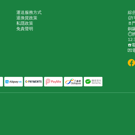
運送服務方式
綜
退換貨政策
(許
私隱政策
🚪
免責聲明
銅鑼
⏱️
12:
☎️電
💌電