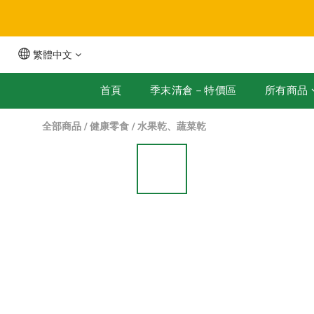
全
繁體中文
首頁
季末清倉－特價區
所有商品
全部商品
/
健康零食
/
水果乾、蔬菜乾