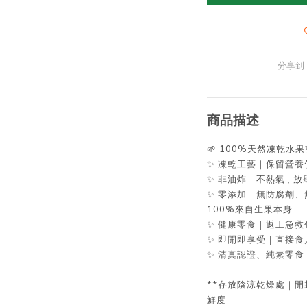
分享到
商品描述
🌱 100%天然凍乾水果
✨ 凍乾工藝｜保留營
✨ 非油炸｜不熱氣 , 
✨ 零添加｜無防腐劑
100%來自生果本身
✨ 健康零食｜返工急
✨ 即開即享受｜直接
✨ 清真認證、純素零食
**存放陰涼乾燥處｜開
鮮度