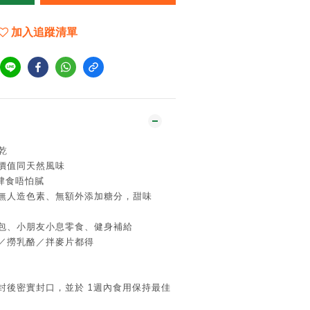
加入追蹤清單
乾
養價值同天然風味
放肆食唔怕膩
、無人造色素、無額外添加糖分，甜味
救包、小朋友小息零食、健身補給
食／撈乳酪／拌麥片都得
封後密實封口，並於 1週內食用保持最佳