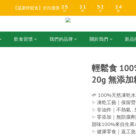
3
6
2
2
6
3
2
5
2
5
1
1
5
2
1
4
【盛夏輕鬆食】折扣優惠
6
9
5
5
9
6
5
8
日
時
分
秒
:
:
:
2
5
1
1
5
2
1
4
1
4
0
0
4
1
0
3
【盛夏輕鬆食】折扣優惠
5
8
4
4
8
5
4
7
日
時
分
秒
1
4
0
0
4
1
0
3
0
3
3
0
2
店折後滿$399免運 (乾貨室溫產品)、滿HK$599 免運費 (乾貨＋冷藏貨品) 
4
7
3
3
7
4
3
6
0
3
3
0
2
2
2
1
3
6
2
2
6
3
2
5
2
2
1
1
1
0
:
:
:
2
5
1
1
5
2
1
4
【盛夏輕鬆食】折扣優惠
1
1
0
0
0
日
時
分
秒
1
4
0
0
4
1
0
3
飲食習慣
我們的品牌
關於我們
新品
0
0
0
3
3
0
2
2
2
1
1
1
0
0
0
輕鬆食 10
20g 無添加
🌱 100%天然凍乾
✨ 凍乾工藝｜保留
✨ 非油炸｜不熱氣 ,
✨ 零添加｜無防腐
甜味100%來自生果
✨ 健康零食｜返工