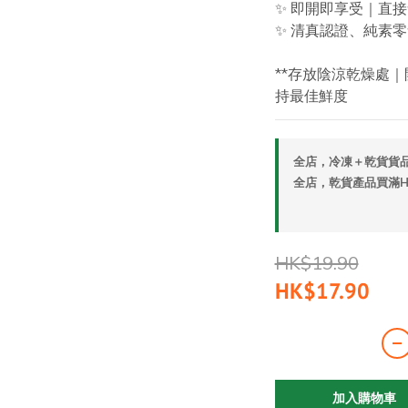
✨ 即開即享受｜直
✨ 清真認證、純素零
**存放陰涼乾燥處
持最佳鮮度
全店，冷凍＋乾貨貨品
全店，乾貨產品買滿HK
HK$19.90
HK$17.90
加入購物車