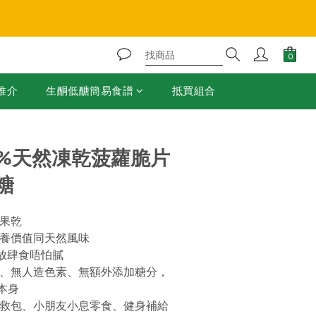
❄️
立即購買
推介
生酮低醣簡易食譜
抵買組合
0%天然凍乾菠蘿脆片
糖
水果乾
營養價值同天然風味
 放肆食唔怕膩
劑、無人造色素、無額外添加糖分，
本身
急救包、小朋友小息零食、健身補給