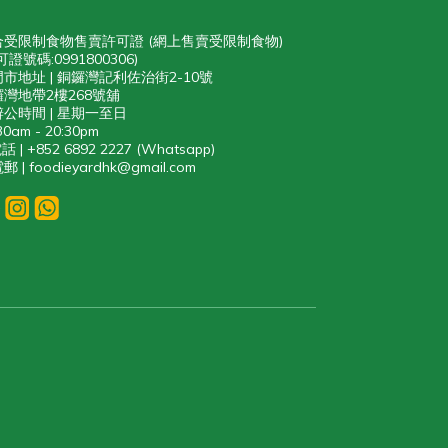
合受限制食物售賣許可證 (網上售賣受限制食物)
可證號碼:0991800306)
門市地址 | 銅鑼灣記利佐治街2-10號
灣地帶2樓268號舖
辨公時間 | 星期一至日
30am - 20:30pm
話 | +852 6892 2227 (Whatsapp)
郵 | foodieyardhk@gmail.com