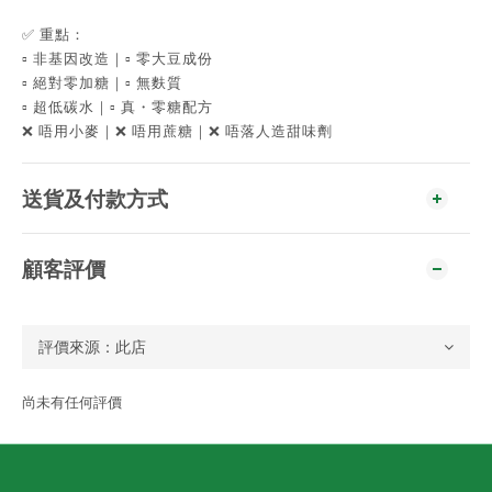
✅ 重點：
▫️ 非基因改造｜▫️ 零大豆成份
▫️ 絕對零加糖｜▫️ 無麩質
▫️ 超低碳水｜▫️ 真・零糖配方
❌ 唔用小麥｜❌ 唔用蔗糖｜❌ 唔落人造甜味劑
送貨及付款方式
顧客評價
尚未有任何評價