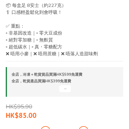
📦 每盒足 8安士（約227克）
🥄 口感輕盈鬆化到會呼吸！
✅ 重點：
▫️ 非基因改造｜▫️ 零大豆成份
▫️ 絕對零加糖｜▫️ 無麩質
▫️ 超低碳水｜▫️ 真・零糖配方
❌ 唔用小麥｜❌ 唔用蔗糖｜❌ 唔落人造甜味劑
全店，冷凍＋乾貨貨品買滿HK$599免運費
全店，乾貨產品買滿HK$399免運費
HK$95.90
HK$85.00