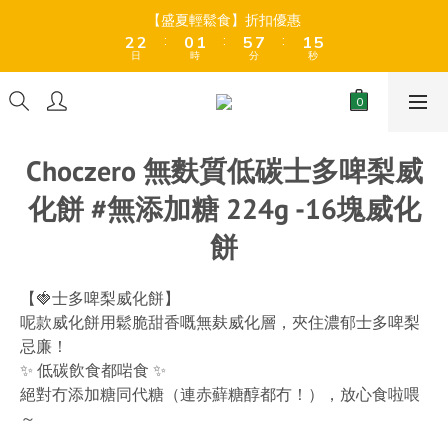
8
9
9
3
3
3
3
1
1
2
2
6
6
8
8
2
2
6
6
【盛夏輕鬆食】折扣優惠
【盛夏輕鬆食】折扣優惠
9
9
7
8
8
:
:
:
:
:
:
2
2
2
2
0
0
1
1
5
5
7
7
1
1
5
5
8
8
6
7
7
日
日
時
時
分
分
秒
秒
1
1
1
1
0
0
4
4
6
6
0
0
4
4
7
7
5
6
6
0
0
0
0
3
3
5
5
3
3
6
6
4
5
9
5
9
全店折後滿$399免運 (乾貨室溫產品)、滿HK$599 免運費 (乾貨＋
2
2
4
4
2
2
冷藏貨品) ❄️
5
5
3
4
8
4
8
1
1
3
3
1
1
4
4
2
3
7
9
3
7
0
0
2
2
0
0
Choczero 無麩質低碳士多啤梨威
3
3
1
2
6
8
2
6
【盛夏輕鬆食】折扣優惠
1
1
:
:
:
2
2
0
1
5
7
1
5
0
0
化餅 #無添加糖 224g -16塊威化
日
時
分
秒
1
1
0
4
6
0
4
0
0
3
5
3
餅
2
4
2
1
3
1
0
2
0
【🍓士多啤梨威化餅】
1
呢款威化餅用鬆脆甜香嘅無麸威化層，夾住濃郁士多啤梨
0
忌廉！
✨ 低碳飲食都啱食 ✨
絕對冇添加糖同代糖（連赤蘚糖醇都冇！），放心食啦喂
～