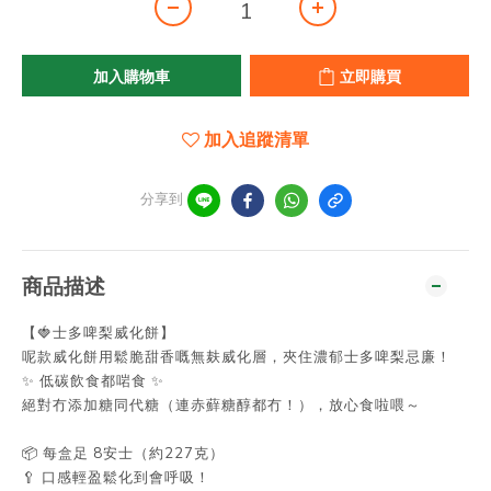
加入購物車
立即購買
加入追蹤清單
分享到
商品描述
【🍓士多啤梨威化餅】
呢款威化餅用鬆脆甜香嘅無麸威化層，夾住濃郁士多啤梨忌廉！
✨ 低碳飲食都啱食 ✨
絕對冇添加糖同代糖（連赤蘚糖醇都冇！），放心食啦喂～
📦 每盒足 8安士（約227克）
🥄 口感輕盈鬆化到會呼吸！