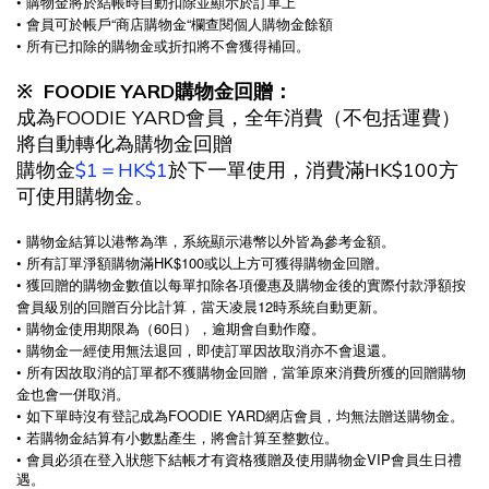
• 購物金將於結帳時自動扣除並顯示於訂單上
• 會員可於帳戶“商店購物金“欄查閱個人購物金餘額
• 所有已扣除的購物金或折扣將不會獲得補回。
※ FOODIE YARD購物金回贈：
成為FOODIE YARD會員，全年消費（不包括運費）
將自動轉化為購物金回贈
購物金
$1＝HK$1
於下一單使用，消費滿HK$100方
可使用購物金。
• 購物金結算以港幣為準，系統顯示港幣以外皆為參考金額。
• 所有訂單淨額購物滿HK$100或以上方可獲得購物金回贈。
• 獲回贈的購物金數值以每單扣除各項優惠及購物金後的實際付款淨額按
會員級別的回贈百分比計算，當天凌晨12時系統自動更新。
• 購物金使用期限為（60日），逾期會自動作廢。
• 購物金一經使用無法退回，即使訂單因故取消亦不會退還。
• 所有因故取消的訂單都不獲購物金回贈，當筆原來消費所獲的回贈購物
金也會一併取消。
• 如下單時沒有登記成為FOODIE YARD網店會員，均無法贈送購物金。
• 若購物金結算有小數點產生，將會計算至整數位。
•
VIP
會員必須在登入狀態下結帳才有資格獲贈及使用購物金
會員生日禮
遇。