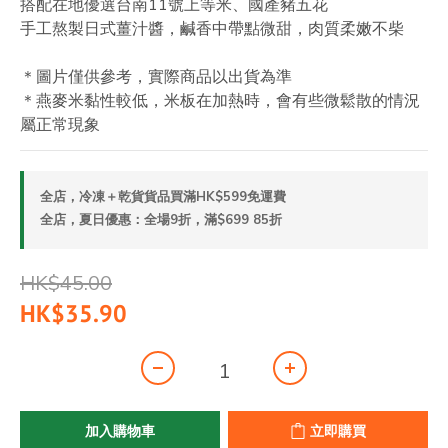
搭配在地優選台南11號上等米、國產豬五花
手工熬製日式薑汁醬，鹹香中帶點微甜，肉質柔嫩不柴
＊圖片僅供參考，實際商品以出貨為準
＊燕麥米黏性較低，米板在加熱時，會有些微鬆散的情況
屬正常現象
全店，冷凍＋乾貨貨品買滿HK$599免運費
全店，夏日優惠：全場9折，滿$699 85折
HK$45.00
HK$35.90
加入購物車
立即購買