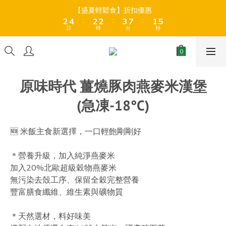
9
3
3
5
5
3
3
3
3
4
4
8
8
2
2
5
5
【盛夏輕鬆食】折扣優惠
【盛夏輕鬆食】折扣優惠
9
9
9
8
:
:
:
:
:
:
2
2
4
4
2
2
2
2
3
3
7
7
1
1
4
4
8
8
8
9
7
日
日
時
時
分
分
秒
秒
1
1
3
3
1
1
1
1
2
2
6
6
0
0
3
3
7
9
7
7
8
6
9
0
0
2
2
0
0
0
0
1
1
5
5
2
2
6
8
6
6
7
5
8
全店折後滿$399免運 (乾貨室溫產品)、滿HK$599 免運費 (乾貨＋
1
1
0
0
4
4
1
1
冷藏貨品) ❄️
5
7
5
5
6
4
7
0
0
3
3
0
0
4
6
4
4
5
9
3
6
2
2
原味時代 薑燒豚肉燕麥米漢堡
3
5
3
3
4
8
2
5
【盛夏輕鬆食】折扣優惠
1
1
:
:
:
2
4
2
2
3
7
1
4
0
0
(急凍-18°C)
日
時
分
秒
1
3
1
1
2
6
0
3
0
2
0
0
1
5
2
1
0
4
1
🆕 米飯主食新選擇，一口輕飽剛剛好
0
3
0
2
＊營養升級，加入純淨燕麥米
1
加入20%北歐超級穀物燕麥米
0
無污染去殼工序、保留全穀完整營養
豐富膳食纖維、維生素與礦物質
＊天然選材，料好味美