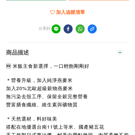
加入追蹤清單
分享到
商品描述
🆕 米飯主食新選擇，一口輕飽剛剛好
＊營養升級，加入純淨燕麥米
加入20%北歐超級穀物燕麥米
無污染去殼工序、保留全穀完整營養
豐富膳食纖維、維生素與礦物質
＊天然選材，料好味美
搭配在地優選台南11號上等米、國產豬五花
手工熬製日式薑汁醬，鹹香中帶點微甜，肉質柔嫩不柴