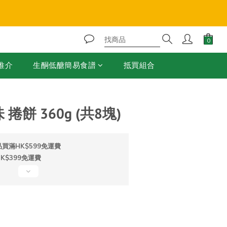
❄️
立即購買
推介
生酮低醣簡易食譜
抵買組合
味 捲餅 360g (共8塊)
買滿HK$599免運費
$399免運費