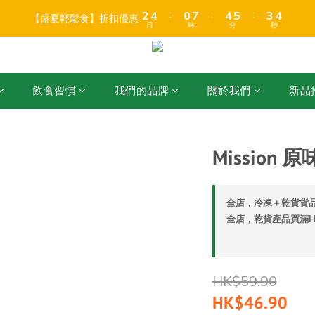
3
3
5
5
1
1
8
8
5
5
6
6
4
4
5
5
7
9
5
9
8
9
:
:
:
:
:
:
2
2
4
4
0
0
7
7
4
4
5
5
3
3
4
4
【盛夏輕鬆食】折扣優惠
【盛夏輕鬆食】折扣優惠
6
8
4
8
9
7
8
日
日
時
時
分
分
秒
秒
1
1
3
3
6
6
3
3
4
4
2
2
3
3
5
7
3
7
8
6
7
0
0
2
2
5
5
2
2
3
3
1
1
2
2
店折後滿$399免運 (乾貨室溫產品)、滿HK$599 免運費 (乾貨＋冷藏貨品) 
4
6
2
9
6
7
5
6
1
1
4
4
1
1
2
2
0
0
1
1
3
5
1
8
5
6
4
5
0
0
3
3
0
0
1
1
0
0
:
:
:
2
4
0
7
4
5
3
4
飲食習慣
我們的品牌
關於我們
新品
【盛夏輕鬆食】折扣優惠
2
2
0
0
日
時
分
秒
1
3
6
3
4
2
3
1
1
0
2
5
2
3
1
2
0
0
1
4
1
2
0
1
0
3
0
1
0
Mission 原
2
0
1
0
全店，冷凍＋乾貨貨品
全店，乾貨產品買滿HK
HK$59.90
HK$46.90