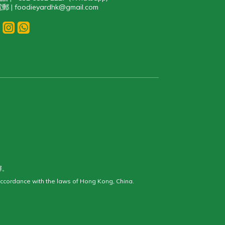
郵 | foodieyardhk@gmail.com
釋。
ccordance with the laws of Hong Kong, China.