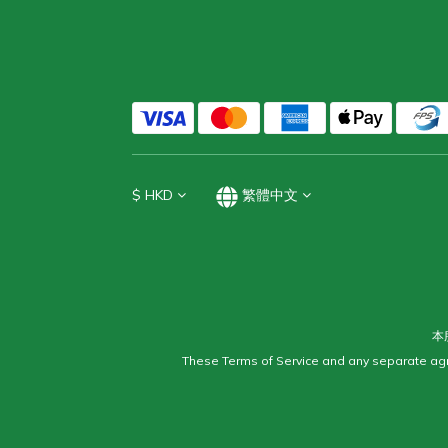
$
HKD
繁體中文
本
These Terms of Service and any separate agr