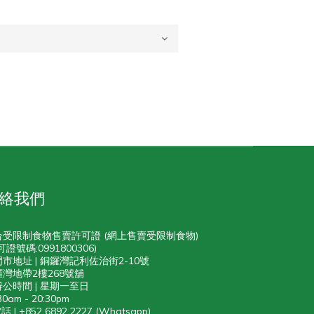
絡我們
合受限制食物售賣許可證 (網上售賣受限制食物)
可證號碼:0991800306)
門市地址 | 銅鑼灣記利佐治街2-10號
灣地帶2樓268號舖
辨公時間 | 星期一至日
30am - 20:30pm
話 | +852 6892 2227 (Whatsapp)