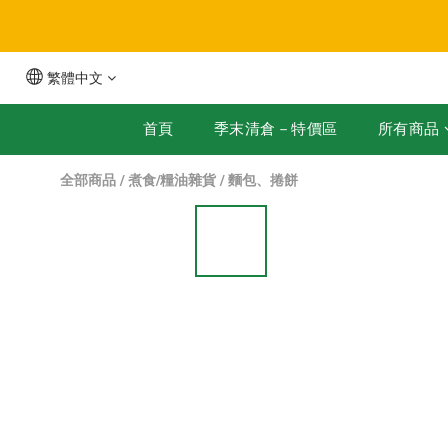
繁體中文
全
首頁
季末清倉－特價區
所有商品
全部商品
/
煮食/糧油雜貨
/
麵包、捲餅