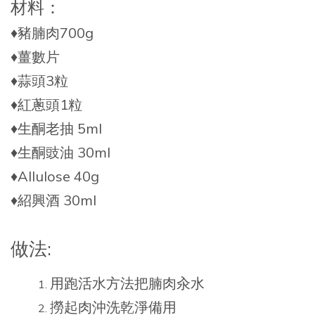
材料：
♦️豬腩肉700g
♦️薑數片
♦️蒜頭3粒
♦️紅蔥頭1粒
♦️生酮老抽 5ml
♦️生酮豉油 30ml
♦️Allulose 40g
♦️紹興酒 30ml
做法:
用跑活水方法把腩肉汆水
撈起肉沖洗乾淨備用