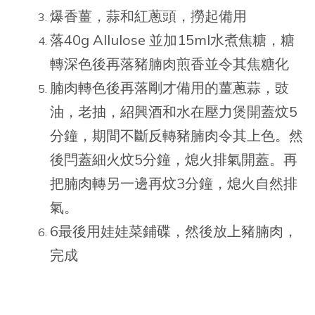
爆香薑，蒜和紅蔥頭，撈起備用
落40g Allulose 並加15ml水煮焦糖，糖
轉深色後再落豬腩肉煎香並令其焦糖化
腩肉轉色後再落剛才備用的薑蔥蒜，豉
油，老抽，紹興酒和水在壓力煲開蓋炆5
分鐘，期間不斷反轉豬腩肉令其上色。然
後閂蓋細火炆5分鐘，熄火排氣開蓋。再
把腩肉轉另一邊再炆3分鐘，熄火自然排
氣。
6最後用娃娃菜鋪碟，然後放上豬腩肉，
完成