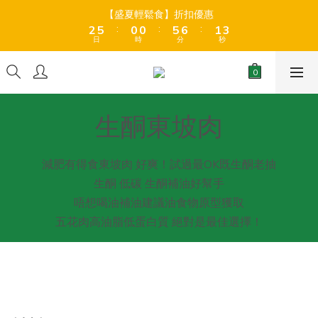
8
8
9
3
3
6
6
1
1
1
1
6
6
7
7
2
2
4
4
【盛夏輕鬆食】折扣優惠
【盛夏輕鬆食】折扣優惠
9
7
7
8
:
:
:
:
:
:
2
2
5
5
0
0
0
0
5
5
6
6
1
1
3
3
8
6
6
7
9
日
日
時
時
分
分
秒
秒
1
1
4
4
4
4
5
5
0
0
2
2
7
5
5
6
8
0
0
3
3
3
3
4
4
1
1
6
9
4
4
9
5
7
全店折後滿$399免運 (乾貨室溫產品)、滿HK$599 免運費 (乾貨＋
2
2
2
2
3
3
0
0
冷藏貨品) ❄️
5
8
3
3
8
9
4
6
1
1
1
1
2
2
4
7
2
2
7
8
3
5
0
0
0
0
1
1
3
6
1
1
6
7
2
4
生酮東坡肉
【盛夏輕鬆食】折扣優惠
0
0
:
:
:
2
5
0
0
5
6
1
3
日
時
分
秒
1
4
4
5
0
2
0
3
3
4
1
減肥有得食東坡肉 好爽！試過最OK既生酮老抽
2
2
3
0
生酮 低碳 生酮補油好幫手
1
1
2
唔想喝油補油建議油食物原型獲取
0
0
1
五花肉高油脂低蛋白質 絕對是最佳選擇！
0