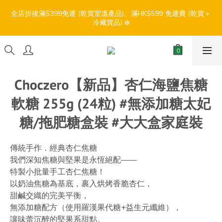
7
7
7
5
6
7
0
0
0
0
3
7
3
3
3
1
2
3
6
【盛夏輕鬆食】折扣優惠
6
6
6
4
5
6
9
全店折後滿$399免運 (乾貨室溫產品)、滿HK$599 免運費 (乾貨＋
2
6
:
:
:
2
2
2
0
1
2
5
9
冷藏貨品) ❄️
5
5
5
3
4
5
8
1
5
日
時
分
秒
1
1
1
0
1
4
8
4
4
4
2
3
4
7
0
4
0
0
0
0
3
7
3
3
3
1
2
3
6
【盛夏輕鬆食】折扣優惠
3
2
6
:
:
:
2
2
2
0
1
2
5
9
2
1
5
日
時
分
秒
1
1
1
0
1
4
8
1
0
4
0
0
0
0
3
7
Choczero【新品】杏仁海鹽焦糖
0
3
2
6
2
軟糖 255g (24粒) #無添加糖太妃
1
5
1
0
4
糖/拖肥糖盒裝 #大大盒家庭裝
0
3
2
1
傳統手作．經典杏仁焦糖
0
我們深知焦糖與堅果是永恆絕配——
特製小批量手工杏仁焦糖！
以奶油焦糖為基底，裹入烘烤香脆杏仁，
甜鹹交織的完美平衡，
無添加糖配方（使用羅漢果代糖+益生元纖維），
讓味蕾沉醉的堅果系甜點。