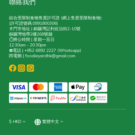
聯絡我們
綜合受限制食物售賣許可證 (網上售賣受限制食物)
(許可證號碼:0991800306)
🚪門市地址 | 銅鑼灣記利佐治街2-10號
銅鑼灣地帶2樓268號舖
⏱️辨公時間 | 星期一至日
12:30am - 20:30pm
☎️電話 | +852 6892 2227 (Whatsapp)
💌電郵 | foodieyardhk@gmail.com
$
HKD
繁體中文