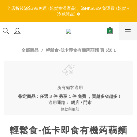
7
7
6
8
7
8
0
0
5
1
0
1
5
3
3
2
8
4
3
4
8
【盛夏輕鬆食】折扣優惠
6
6
5
7
6
7
全店折後滿$399免運 (乾貨室溫產品)、滿HK$599 免運費 (乾貨＋
4
0
0
4
:
:
:
2
2
1
7
3
2
3
7
冷藏貨品) ❄️
5
5
4
6
5
6
3
3
日
時
分
秒
1
1
0
6
2
1
2
6
4
4
3
9
5
4
5
9
2
2
0
0
5
1
0
1
5
3
3
2
8
4
3
4
8
【盛夏輕鬆食】折扣優惠
1
1
4
0
0
4
:
:
:
2
2
1
7
3
2
3
7
0
0
3
3
日
時
分
秒
1
1
0
6
2
1
2
6
2
2
0
0
5
1
0
1
5
全部商品
輕鬆食-低卡即食有機蒟蒻麵 買 3送 1
1
1
4
0
0
4
0
0
3
3
2
2
1
1
0
0
所有顧客適用
指定商品：任選 3 件 另享 1 件 免費 ，買越多省越多！
適用通路：
網店
/
門市
條款與細則
輕鬆食-低卡即食有機蒟蒻麵