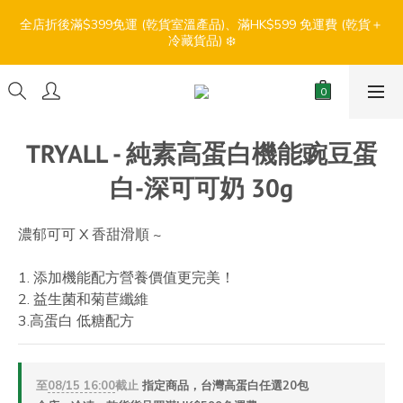
7
9
6
8
6
0
2
6
1
6
6
3
5
2
9
4
9
2
9
【盛夏輕鬆食】折扣優惠
6
8
5
7
5
全店折後滿$399免運 (乾貨室溫產品)、滿HK$599 免運費 (乾貨＋
1
5
0
5
5
:
:
:
2
4
1
8
3
8
1
8
冷藏貨品) ❄️
5
7
4
6
4
0
4
4
4
日
時
分
秒
1
3
0
7
2
7
0
7
4
6
3
5
3
3
3
3
0
2
6
1
6
6
3
5
2
9
4
9
2
9
【盛夏輕鬆食】折扣優惠
2
2
2
1
5
0
5
5
:
:
:
2
4
1
8
3
8
1
8
1
1
1
0
4
4
4
日
時
分
秒
1
3
0
7
2
7
0
7
0
0
0
3
3
3
0
2
6
1
6
6
TRYALL - 純素高蛋白機能豌豆蛋
2
2
2
1
5
0
5
5
1
1
1
白-深可可奶 30g
0
4
4
4
0
0
0
3
3
3
2
2
2
濃郁可可 X 香甜滑順 ~
1
1
1
0
0
0
1. 添加機能配方營養價值更完美！
2. 益生菌和菊苣纖維
3.高蛋白 低糖配方
至
08/15 16:00
截止
指定商品，台灣高蛋白任選20包