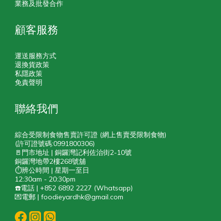
業務及批發合作
顧客服務
運送服務方式
退換貨政策
私隱政策
免責聲明
聯絡我們
綜合受限制食物售賣許可證 (網上售賣受限制食物)
(許可證號碼:0991800306)
🚪門市地址 | 銅鑼灣記利佐治街2-10號
銅鑼灣地帶2樓268號舖
⏱️辨公時間 | 星期一至日
12:30am - 20:30pm
☎️電話 | +852 6892 2227 (Whatsapp)
💌電郵 | foodieyardhk@gmail.com