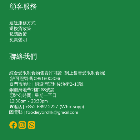
顧客服務
運送服務方式
退換貨政策
私隱政策
免責聲明
聯絡我們
綜合受限制食物售賣許可證 (網上售賣受限制食物)
(許可證號碼:0991800306)
🚪門市地址 | 銅鑼灣記利佐治街2-10號
銅鑼灣地帶2樓268號舖
⏱️辨公時間 | 星期一至日
12:30am - 20:30pm
☎️電話 | +852 6892 2227 (Whatsapp)
💌電郵 | foodieyardhk@gmail.com