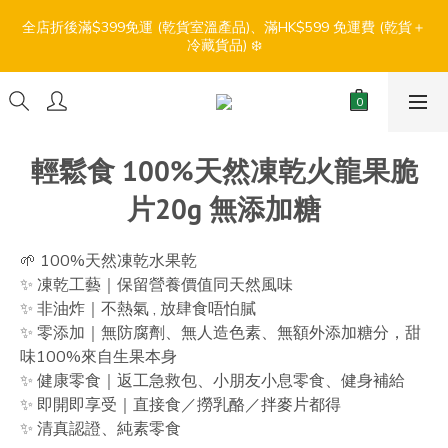
7
6
6
5
9
9
0
2
5
2
4
3
2
2
1
5
8
5
7
【盛夏輕鬆食】折扣優惠
6
5
5
4
8
8
全店折後滿$399免運 (乾貨室溫產品)、滿HK$599 免運費 (乾貨＋
1
4
1
3
:
:
:
2
1
1
0
4
7
4
6
冷藏貨品) ❄️
5
4
4
3
7
7
9
0
3
0
2
日
時
分
秒
1
0
0
3
6
3
5
4
3
3
2
6
9
6
8
2
1
0
2
5
2
4
3
2
2
1
5
8
5
7
【盛夏輕鬆食】折扣優惠
1
0
1
4
1
3
:
:
:
2
1
1
0
4
7
4
6
0
0
3
0
2
日
時
分
秒
1
0
0
3
6
3
5
2
1
0
2
5
2
4
輕鬆食 100%天然凍乾火龍果脆
1
0
1
4
1
3
0
片20g 無添加糖
0
3
0
2
2
1
1
0
🌱 100%天然凍乾水果乾
0
✨ 凍乾工藝｜保留營養價值同天然風味
✨ 非油炸｜不熱氣 , 放肆食唔怕膩
✨ 零添加｜無防腐劑、無人造色素、無額外添加糖分，甜
味100%來自生果本身
✨ 健康零食｜返工急救包、小朋友小息零食、健身補給
✨ 即開即享受｜直接食／撈乳酪／拌麥片都得
✨ 清真認證、純素零食 