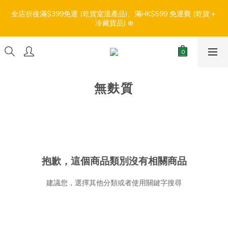
7
9
7
5
5
9
7
0
2
0
2
0
3
3
5
3
1
1
5
3
6
【盛夏輕鬆食】折扣優惠
6
8
6
4
4
8
6
9
全店折後滿$399免運 (乾貨室溫產品)、滿HK$599 免運費 (乾貨＋
1
1
2
:
:
:
2
4
2
0
0
4
2
5
冷藏貨品) ❄️
5
7
5
3
3
7
5
8
0
0
1
日
時
分
秒
1
3
1
3
1
4
4
6
4
2
2
6
4
7
0
0
2
0
2
0
3
3
5
3
1
1
5
3
6
【盛夏輕鬆食】折扣優惠
1
1
2
:
:
:
2
4
2
0
0
4
2
5
0
0
1
日
時
分
秒
1
3
1
3
1
4
0
0
2
0
2
0
3
無麩質
1
1
2
0
0
1
0
抱歉，這個商品類別沒有相關商品
建議您，選擇其他分類或者使用關鍵字搜尋