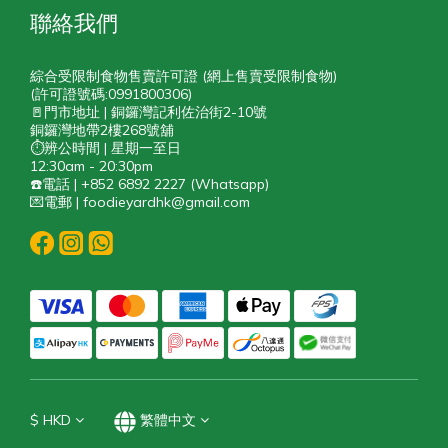
聯絡我們
綜合受限制食物售賣許可證 (網上售賣受限制食物)
(許可證號碼:0991800306)
🚪門市地址 | 銅鑼灣記利佐治街2-10號
銅鑼灣地帶2樓268號舖
⏱️辨公時間 | 星期一至日
12:30am - 20:30pm
☎️電話 | +852 6892 2227 (Whatsapp)
💌電郵 | foodieyardhk@gmail.com
$
HKD
繁體中文