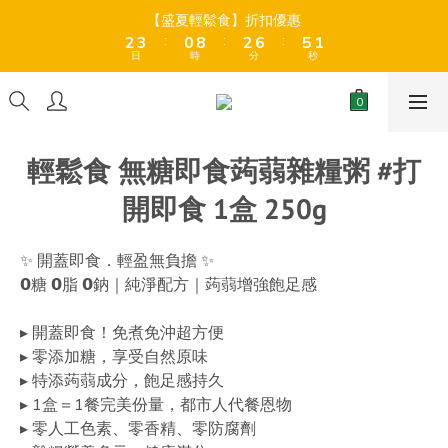
8
9
3
3
4
4
1
1
9
9
3
3
7
7
6
6
2
2
【盛夏輕鬆食】折扣優惠
【盛夏輕鬆食】折扣優惠
9
7
9
8
:
:
:
:
:
:
2
2
3
3
0
0
8
8
2
2
6
6
5
5
1
1
8
9
6
8
7
日
日
時
時
分
分
秒
秒
1
1
2
2
7
7
1
1
5
5
4
4
0
0
7
8
5
7
6
0
0
1
1
6
6
0
0
4
4
3
3
6
7
4
6
9
5
全店折後滿$399免運 (乾貨室溫產品)、滿HK$599 免運費 (乾貨＋
0
0
5
5
3
3
2
2
冷藏貨品) ❄️
5
6
3
5
9
8
4
4
4
2
2
1
1
4
5
2
4
8
7
3
3
3
1
1
0
0
輕鬆食 無糖即食蒟蒻雜糧粥 #打
3
4
1
9
3
7
6
2
【盛夏輕鬆食】折扣優惠
2
2
0
0
:
:
:
2
3
0
8
2
6
5
1
1
1
開即食 1盒 250g
日
時
分
秒
1
2
7
1
5
4
0
0
0
0
1
6
0
4
3
0
5
3
2
✨ 開蓋即食．輕盈無負擔 ✨
4
2
1
𝟬糖 𝟬脂 𝟬鈉｜純淨配方｜蒟蒻增強飽足感
3
1
0
2
0
▸ 開蓋即食！免煮免沖超方便
1
▸ 零添加糖，享受自然原味
0
▸ 特添蒟蒻成分，飽足感持久
▸ 1盒＝1餐完美份量，都市人代餐恩物
▸ 零人工色素、零香精、零防腐劑