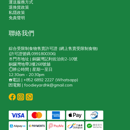
運送服務方式
退換貨政策
私隱政策
免責聲明
聯絡我們
綜合受限制食物售賣許可證 (網上售賣受限制食物)
(許可證號碼:0991800306)
🚪門市地址 | 銅鑼灣記利佐治街2-10號
銅鑼灣地帶2樓268號舖
⏱️辨公時間 | 星期一至日
12:30am - 20:30pm
☎️電話 | +852 6892 2227 (Whatsapp)
💌電郵 | foodieyardhk@gmail.com