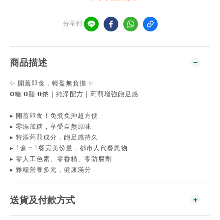
分享到
商品描述
✨ 開蓋即食．輕盈無負擔 ✨
𝟬糖 𝟬脂 𝟬鈉｜純淨配方｜蒟蒻增強飽足感
▸ 開蓋即食！免煮免沖超方便
▸ 零添加糖，享受自然原味
▸ 特添蒟蒻成分，飽足感持久
▸ 1盒＝1餐完美份量，都市人代餐恩物
▸ 零人工色素、零香精、零防腐劑
▸ 雜糧營養多元，健康滿分
送貨及付款方式