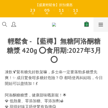
8
9
9
9
9
3
3
4
4
1
1
6
6
2
2
2
2
2
2
2
2
【盛夏輕鬆食】折扣優惠
【盛夏輕鬆食】折扣優惠
9
7
8
8
8
8
:
:
:
:
:
:
2
2
3
3
0
0
5
5
1
1
1
1
1
1
1
1
8
9
6
7
7
7
7
日
日
時
時
分
分
秒
秒
1
1
2
2
4
4
0
0
0
0
0
0
0
0
7
8
5
6
6
6
6
0
0
1
1
3
3
6
7
4
9
5
5
5
5
全店折後滿$399免運 (乾貨室溫產品)、滿HK$599 免運費 (乾貨＋
0
0
2
2
冷藏貨品) ❄️
5
6
3
8
4
4
4
4
1
1
4
5
2
7
3
3
3
3
0
0
輕鬆食 - 【藍樽】無糖阿洛酮糖
3
4
1
6
2
2
2
2
【盛夏輕鬆食】折扣優惠
:
:
:
2
3
0
5
1
1
1
1
糖漿 420g ⭕食用期:2027年3月
日
時
分
秒
1
2
4
0
0
0
0
0
1
3
⭕
0
2
1
0
凍飲🍹緊有糖先好飲架嘛，多士🥞一定要落勁多糖漿先
爽！✨ 成日驚食咁多糖好危險？😓 都唔使再糾結啦，今日
開始可以盡情加！💃
阿洛酮糖糖漿，健康甜味嘅新寵！🌟
💎 低熱量、零添加糖、零添加劑🍯
💎 甜得好味又唔使驚有負擔😋