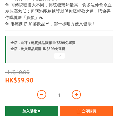
💎 同傳統糖漿大不同，傳統糖漿熱量高、食多咗仲會令血
糖忽高忽低；但阿洛酮糖糖漿就係你嘅輕盈之選，唔會畀
你嘅健康「負債」💪
💎 淋鬆餅🥐 加落飲品🥤，都一樣咁方便又健康！
全店，冷凍＋乾貨貨品買滿HK$599免運費
全店，乾貨產品買滿HK$399免運費
HK$49.90
HK$39.90
加入購物車
立即購買