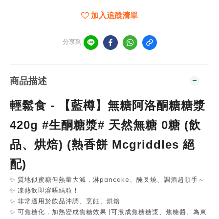
加入追蹤清單
分享到
商品描述
輕鬆食 - 【藍樽】無糖阿洛酮糖糖漿
420g #生酮糖漿# 天然無糖 0糖 (飲
品、烘焙) (熱香餅 Mcgriddles 絕
配)
✨ 質地似蜜糖但熱量大減，淋pancake、醃叉燒、調酒超順手～
✨ 凍熱飲即溶唔結粒！
✨ 非常適用於飲品沖調、烹飪、烘焙
✨ 可焦糖化，加熱變成焦糖效果 (可煮成焦糖糖漿、焦糖醬、為東