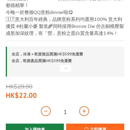
都係精華！
今晚一於整個QQ意粉dinner啦😋
🇮🇹意大利百年經典，品牌意粉系列均選用100% 意大利
優質 #杜蘭小麥 製造🌾同時採用Bronze Die 仿古銅模壓製
成形加深紋理，有「營」意粉之蛋白質含量高達14%！
全店，冷凍＋乾貨貨品買滿HK$599免運費
全店，乾貨產品買滿HK$399免運費
HK$29.90
HK$22.00
加入購物車
立即購買