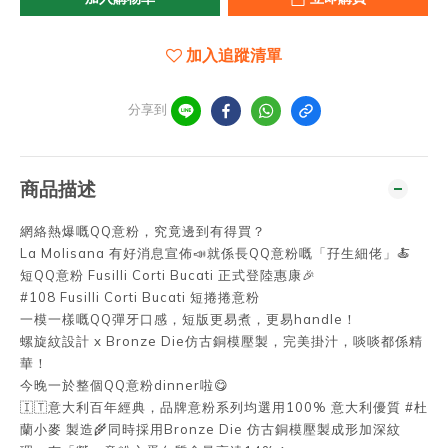
加入追蹤清單
分享到
商品描述
網絡熱爆嘅QQ意粉，究竟邊到有得買？
La Molisana 有好消息宣佈📣就係長QQ意粉嘅「孖生細佬」🍝
短QQ意粉 Fusilli Corti Bucati 正式登陸惠康🎉
#108 Fusilli Corti Bucati 短捲捲意粉
一模一樣嘅QQ彈牙口感，短版更易煮，更易handle！
螺旋紋設計 x Bronze Die仿古銅模壓製，完美掛汁，啖啖都係精
華！
今晚一於整個QQ意粉dinner啦😋
🇮🇹意大利百年經典，品牌意粉系列均選用100% 意大利優質 #杜
蘭小麥 製造🌾同時採用Bronze Die 仿古銅模壓製成形加深紋