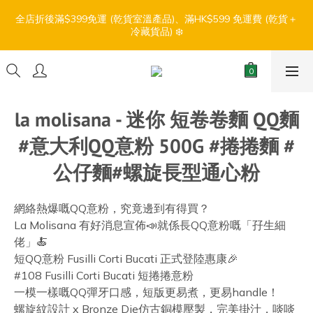
7
5
6
8
8
6
0
7
1
1
7
3
1
2
4
4
2
【盛夏輕鬆食】折扣優惠
6
4
5
7
7
5
全店折後滿$399免運 (乾貨室溫產品)、滿HK$599 免運費 (乾貨＋
6
0
0
6
:
:
:
2
0
1
9
3
3
1
9
冷藏貨品) ❄️
5
3
4
6
6
4
5
5
日
時
分
秒
1
0
8
2
2
0
8
4
2
3
5
5
3
4
4
0
7
1
1
7
3
1
2
4
4
2
【盛夏輕鬆食】折扣優惠
3
3
6
0
0
6
:
:
:
2
0
1
9
3
3
1
9
2
2
5
5
日
時
分
秒
1
0
8
2
2
0
8
1
1
4
4
0
7
1
1
7
la molisana - 迷你 短卷卷麵 QQ麵
0
0
3
3
6
0
0
6
2
2
#意大利QQ意粉 500G #捲捲麵 #
5
5
1
1
4
4
公仔麵#螺旋長型通心粉
0
0
3
3
2
2
1
1
網絡熱爆嘅QQ意粉，究竟邊到有得買？
0
0
La Molisana 有好消息宣佈📣就係長QQ意粉嘅「孖生細
佬」🍝
短QQ意粉 Fusilli Corti Bucati 正式登陸惠康🎉
#108 Fusilli Corti Bucati 短捲捲意粉
一模一樣嘅QQ彈牙口感，短版更易煮，更易handle！
螺旋紋設計 x Bronze Die仿古銅模壓製，完美掛汁，啖啖