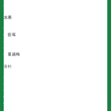
核桃
水果
牛油果
藍莓
檸檬
青檸
蔓越梅
香料
孜然
肉桂
辣椒
生薑
Etc…