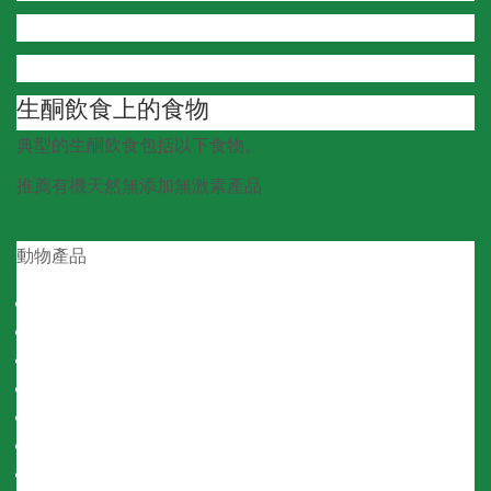
生酮飲食上的食物
典型的生酮飲食包括以下食物。
推薦有機天然無添加無激素產品
動物產品
草飼牛肉
牧場養豬肉
牧場養雞
魚
蛋
芝士
芝士