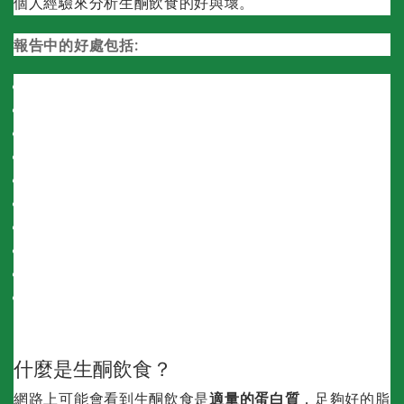
個人經驗來分析生酮飲食的好與壞。
報告中的好處包括:
快速減肥
食慾下降
改善糖尿病症狀
減少炎症
更好的記憶
整體腦功能增強癌症治療
癌症治療減輕阿爾茨海默氏症和帕金森氏症的症狀
癲癇患者的癲癇發作
扭轉多發性硬化症的症狀
以及眾多其他好處……
什麼是生酮飲食？
網路上可能會看到生酮飲食是
適量的蛋白質
，足夠好的脂