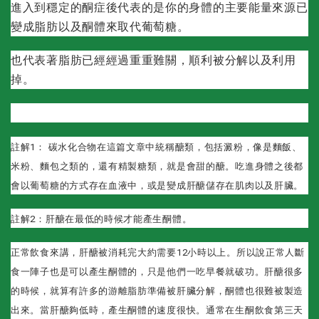
進入到穩定的酮症後代表的是你的身體的主要能量來源已
變成脂肪以及酮體來取代葡萄糖。
也代表著脂肪已經經過重重難關，順利被分解以及利用
掉。
註解1： 碳水化合物在這篇文章中統稱醣類，包括澱粉，像是麵飯、
米粉、麵包之類的，還有精製糖類，就是會甜的醣。吃進身體之後都
會以葡萄糖的方式存在血液中，或是變成肝醣儲存在肌肉以及肝臟。
註解2：肝醣在最低的時候才能產生酮體。
正常飲食來講，肝醣被消耗完大約需要12小時以上。所以說正常人斷
食一陣子也是可以產生酮體的，只是他們一吃早餐就破功。肝醣很多
的時候，就算有許多的游離脂肪準備被肝臟分解，酮體也很難被製造
出來。當肝醣夠低時，產生酮體的速度很快。通常在生酮飲食第三天