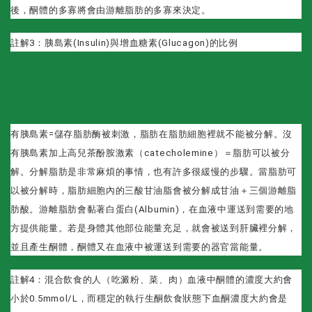
後，酮體的多寡將會由游離脂肪的多寡來決定。
註解3：胰島素(Insulin)與增血糖素(Glucagon)的比例
有胰島素=儲存脂肪酶被刺激，脂肪在脂肪細胞裡就不能被分解。
沒
有胰島素加上高兒茶酚胺激素（catecholemine）＝脂肪可以被分
解。分解脂肪是非常麻煩的事情，也有許多很緩慢的步驟。當脂肪可
以被分解時，脂肪細胞內的三酸甘油脂會被分解成甘油＋三個游離脂
肪酸。游離脂肪會黏著白蛋白(Albumin)，在血液中運送到需要的地
方提供能量。若是身體其他部位能量充足，就會被送到肝臟裡分解，
並且產生酮體，酮體又在血液中被運送到需要的器官當能量。
註解4：混合飲食的人（吃澱粉、菜、肉）血液中酮體的濃度大約會
小於0.5mmol/L，而穩定的執行生酮飲食狀態下血酮濃度大約會是