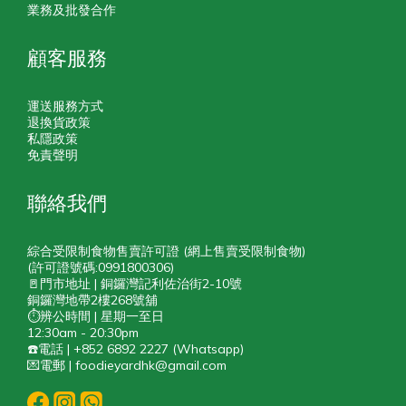
業務及批發合作
顧客服務
運送服務方式
退換貨政策
私隱政策
免責聲明
聯絡我們
綜合受限制食物售賣許可證 (網上售賣受限制食物)
(許可證號碼:0991800306)
🚪門市地址 | 銅鑼灣記利佐治街2-10號
銅鑼灣地帶2樓268號舖
⏱️辨公時間 | 星期一至日
12:30am - 20:30pm
☎️電話 | +852 6892 2227 (Whatsapp)
💌電郵 | foodieyardhk@gmail.com