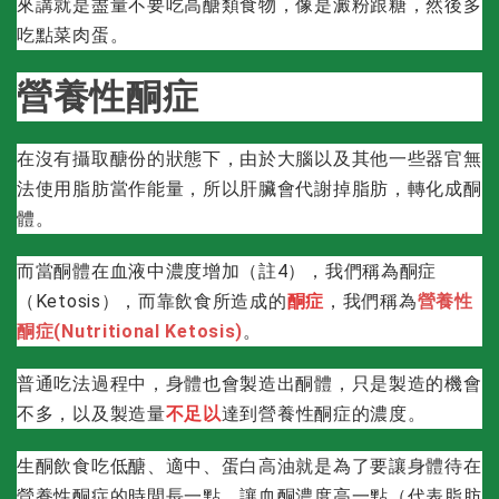
來講就是盡量不要吃高醣類食物，像是澱粉跟糖，然後多
吃點菜肉蛋。
營養性酮症
在沒有攝取醣份的狀態下，由於大腦以及其他一些器官無
法使用脂肪當作能量，所以肝臟會代謝掉脂肪，轉化成酮
體。
而當酮體在血液中濃度增加（註4），我們稱為酮症
（Ketosis），而靠飲食所造成的
酮症
，我們稱為
營養性
酮症(Nutritional Ketosis)
。
普通吃法過程中，身體也會製造出酮體，只是製造的機會
不多，以及製造量
不足以
達到營養性酮症的濃度。
生酮飲食吃低醣、適中、蛋白高油就是為了要讓身體待在
營養性酮症的時間長一點，讓血酮濃度高一點（代表脂肪