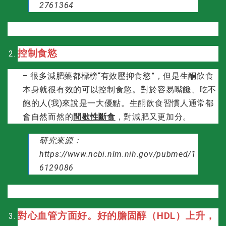
2761364
控制食慾
– 很多減肥藥都標榜“有效壓抑食慾”，但是生酮飲食
本身就很有效的可以控制食慾。對於容易嘴饞、吃不
飽的人(我)來說是一大優點。生酮飲食習慣人通常都
會自然而然的
間歇性斷食
，對減肥又更加分。
研究來源：
https://www.ncbi.nlm.nih.gov/pubmed/1
6129086
對心血管方面好。好的膽固醇（HDL）上升，