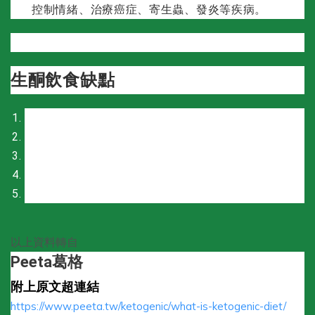
症、寄生蟲、發炎等疾病。
控制情緒、治療癌
生酮飲食缺點
需要時間適應
適應期感覺精神不好
維持肌肉可以，但是增肌效果不確定
肌力一開始會掉
有些人一開始吃太油，胃腸會不適應
以上資料轉自
Peeta葛格
附上原文超連結
https://www.peeta.tw/ketogenic/what-is-ketogenic-diet/