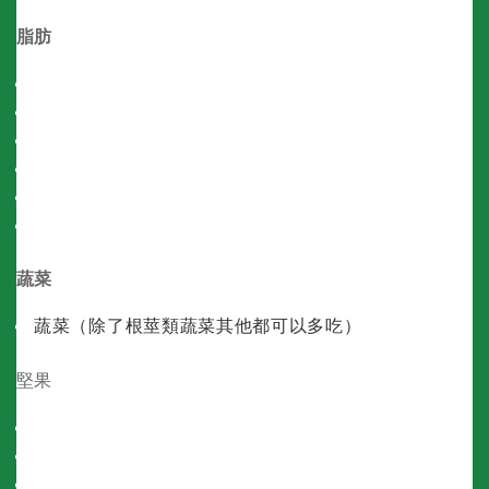
脂肪
牛油
椰子油
紅棕櫚油
橄欖油
MCT油
牛油果油
蔬菜
蔬菜（除了根莖類蔬菜其他都可以多吃）
堅果
碧根果
夏威夷果仁
巴西堅果