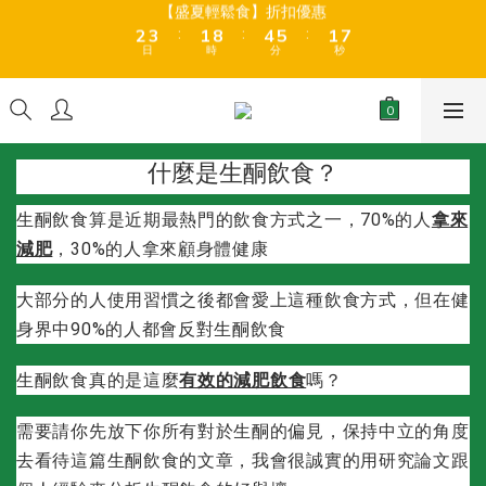
7
8
6
9
6
0
1
6
2
3
4
3
4
2
9
5
6
2
7
【盛夏輕鬆食】折扣優惠
6
7
5
8
9
5
全店折後滿$399免運 (乾貨室溫產品)、滿HK$599 免運費 (乾貨＋
0
5
1
2
3
:
:
:
2
3
1
8
4
5
1
6
冷藏貨品) ❄️
5
6
4
7
8
4
9
日
時
分
秒
4
0
1
2
1
2
0
7
3
4
0
5
4
5
3
6
7
3
8
3
0
1
0
1
6
2
3
4
3
4
2
9
5
6
2
7
【盛夏輕鬆食】折扣優惠
2
0
0
5
1
2
3
:
:
:
2
3
1
8
4
5
1
6
1
4
0
1
2
日
時
分
秒
1
2
0
7
3
4
0
5
0
3
0
1
什麼是生酮飲食？
0
1
6
2
3
4
2
0
0
5
1
2
3
1
生酮飲食算是近期最熱門的飲食方式之一，70%的人
拿來
4
0
1
2
0
3
0
1
減肥
，30%的人拿來顧身體健康
2
0
1
大部分的人使用習慣之後都會愛上這種飲食方式，但在健
0
身界中90%的人都會反對生酮飲食
生酮飲食真的是這麼
有效的減肥飲食
嗎？
需要請你先放下你所有對於生酮的偏見，保持中立的角度
去看待這篇生酮飲食的文章，我會很誠實的用研究論文跟