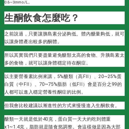
0.6~3mmo/L。
生酮飲食怎麼吃？
之前說過，只要讓胰島素分泌夠低、體內醣量夠低，就可
以讓身體產出較多的酮體。
所以其實我們只要盡量避免醣類太高的食物、升胰島素太
多的食物，就可以讓身體穩定待在酮症。
以主要營養素比例來講，5%醣類（高FII）、20~25%蛋
白質（中FII）、70~75%脂肪（低FII）會是百分之99的
人都可以進入穩定營養性酮症的比例。
但我會比較建議以漸進性的方式來慢慢進入生酮飲食。
醣類一天就是低於40克，蛋白質一天大約吃到體重
x1~1.4克，脂肪就是隨食慾調整。會這樣做是因為大部