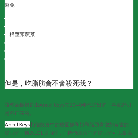
避免
所有穀物
所有豆類
根莖類蔬菜
牛奶
糖
加工食物
但是，吃脂肪會不會殺死我？
該理論最初是由Ancel Keys在1940年代提出的，事實證明
是不正確的。
Ancel Keys
相信飲食中的膽固醇和飽和脂肪會增加有害的
膽固醇，稱為LDL膽固醇，而降低血液中的膽固醇可以提高