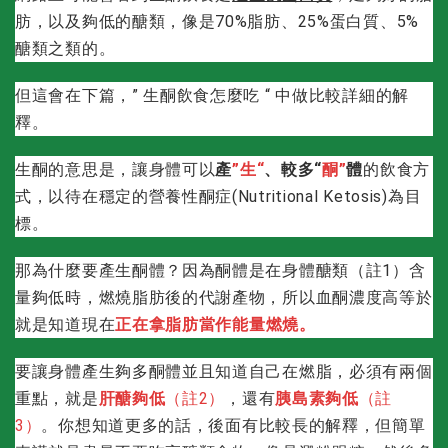
肪，以及夠低的醣類，像是70%脂肪、25%蛋白質、5%
醣類之類的。
但這會在下篇，” 生酮飲食怎麼吃 “ 中做比較詳細的解
釋。
生酮的意思是，讓身體可以
產
”生“
、較多“
酮”
體
的飲食方
式，以待在穩定的營養性酮症(Nutritional Ketosis)為目
標。
那為什麼要產生酮體？因為酮體是在身體醣類（註1）含
量夠低時，燃燒脂肪後的代謝產物，所以血酮濃度高等於
就是知道現在
正在拿脂肪當作能量燃燒。
要讓身體產生夠多酮體並且知道自己在燃脂，必須有兩個
重點，就是
肝醣夠低
（註2）
，還有
胰島素夠低
（註
3）
。你想知道更多的話，後面有比較長的解釋，但簡單