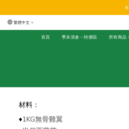
全
繁體中文
首頁
季末清倉－特價區
所有商品
材料：
♦️
1KG無骨雞翼