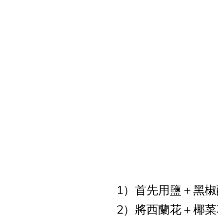
1）首先用鹽＋黑
2）將西蘭花＋椰