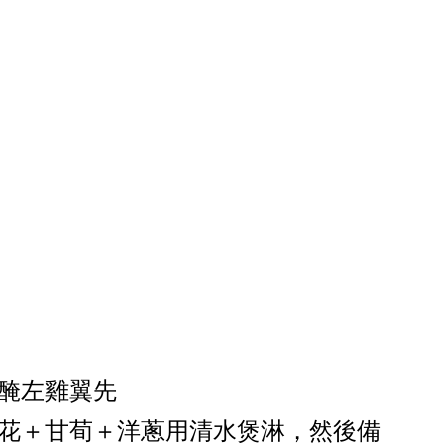
椒醃左雞翼先
菜花＋甘荀＋洋蔥用清水煲淋，然後備