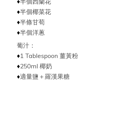
♦️
半個西蘭花
♦️
半個椰菜花
♦️
半條甘荀
♦️
半個洋蔥
葡汁：
♦️
1 Tablespoon 薑黃粉
♦️
250ml 椰奶
♦️
適量鹽＋羅漢果糖