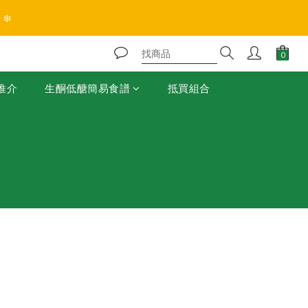
❄️
推介
生酮低醣簡易食譜
抵買組合