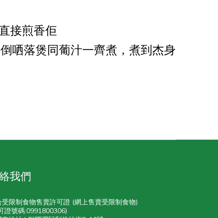
或直接煎香佢
）倒哂落煲同葡汁一齊煮，煮到杰身
絡我們
合受限制食物售賣許可證 (網上售賣受限制食物)
可證號碼:0991800306)