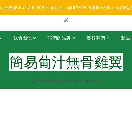
3
4
2
7
1
1
2
5
6
4
9
3
3
4
0
1
4
7
:
:
:
2
3
1
6
0
0
1
9
店折後滿$399免運 (乾貨室溫產品)、滿HK$599 免運費 (乾貨＋冷藏貨品) 
【盛夏輕鬆食】折扣優惠
4
5
3
8
2
2
3
0
3
6
日
時
分
秒
1
2
0
5
0
8
3
4
2
7
1
1
2
2
5
0
1
4
7
:
:
:
2
3
1
6
0
0
1
9
【盛夏輕鬆食】折扣優惠
1
4
0
3
6
日
時
分
秒
1
2
0
5
0
8
0
3
2
5
0
1
4
7
2
飲食習慣
我們的品牌
關於我們
新品
1
4
0
3
6
1
0
3
2
5
0
2
1
4
簡易葡汁無骨雞翼
1
0
3
0
2
1
0
食譜分享@ketohongkongsunny