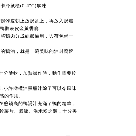
卡冷藏櫃(0-4°C)解凍
油封鴨髀皮朝上放焗盆上，再放入焗爐
至鴨髀表皮金黃香脆
叉子將鴨肉分成絲狀備用，與荷包蛋一
剩餘的鴨油，就是一碗美味的油封鴨髀
封鴨髀十分酥軟，加熱操作時，動作需要較
鴨髀淋上小許橄欖油黑醋汁除了可以令風味
感的作用。
鴨油及在煎鍋底的鴨湯汁充滿了鴨的精華，
鈴薯片、煮飯、湯米粉之類，十分美