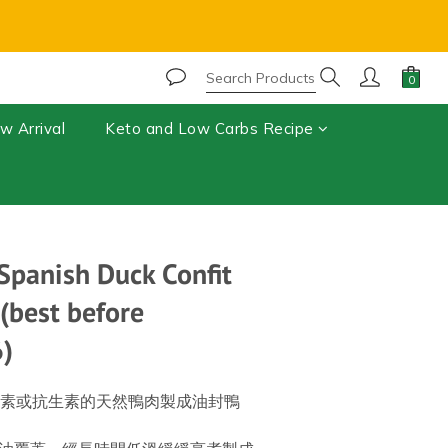
r, chocolate may melt during shipping.⚠️ 
BUY NOW
w Arrival
Keto and Low Carbs Recipe
Spanish Duck Confit
(best before
)
添加激素或抗生素的天然鴨肉製成油封鴨