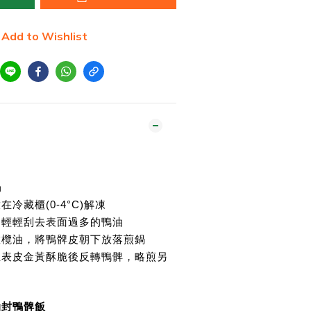
Add to Wishlist
鍋
在冷藏櫃(0-4°C)解凍
湯匙輕輕刮去表面過多的鴨油
榨橄欖油，將鴨髀皮朝下放落煎鍋
煎至表皮金黃酥脆後反轉鴨髀，略煎另
 油封鴨髀飯