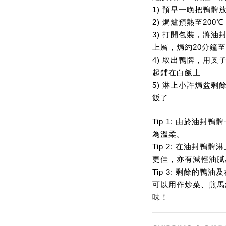
1) 預早一晚把鴨髀放
2) 焗爐預熱至200℃
3) 打開包裝，將
上層，焗約20分鐘
4) 取出鴨髀，用
起鋪在白飯上
5) 淋上小許焗盆
飯了
Tip 1: 由於油
為溫柔。
Tip 2: 在油封
更佳，亦有減輕油膩
Tip 3: 剩餘的
可以用作炒菜、煎馬
味！