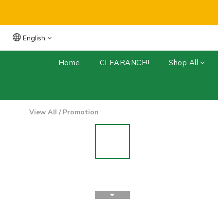
English
Free Shipping for orders over $399 (Dry 
Home
CLEARANCE!!
Shop All
View All
/
Promotion