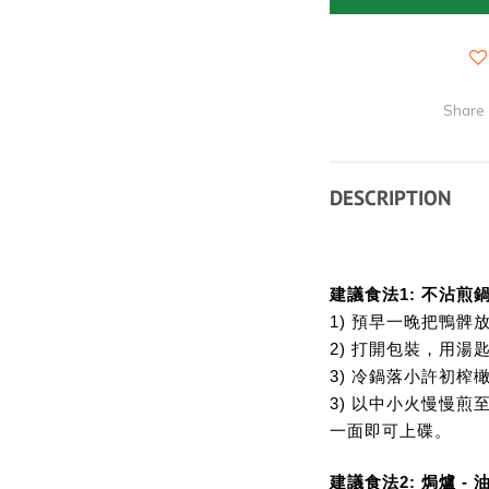
Share
DESCRIPTION
建議食法1: 不沾煎
1) 預早一晚把鴨髀放
2) 打開包裝，用
3) 冷鍋落小許初
3) 以中小火慢慢
一面即可上碟。
建議食法2: 焗爐 -