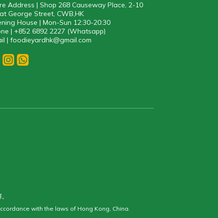
re Address | Shop 268 Causeway Place, 2-10
at George Street, CWB,HK
ning House | Mon-Sun 12:30-20:30
ne | +852 6892 2227 (Whatsapp)
il | foodieyardhk@gmail.com
釋。
ccordance with the laws of Hong Kong, China.