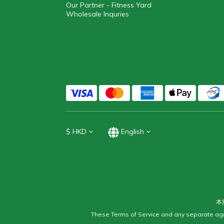
Our Partner - Fitness Yard
Wholesale Inquries
$
HKD
English
本
These Terms of Service and any separate agr