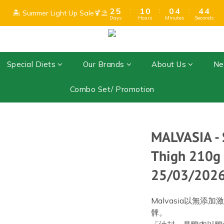
3
3
6
6
2
2
1
1
1
1
5
5
5
5
4
4
7
6
5
5
9
9
8
:
:
:
:
:
:
2
2
5
5
1
1
0
0
0
0
4
4
4
4
3
3
🏝️ Summer Light Up Sale🍹⛱️
🏝️ Summer Light Up Sale🍹⛱️
6
9
5
4
4
8
8
7
Days
Days
Hours
Hours
Minutes
Minutes
Seconds
Seconds
1
1
4
4
0
0
3
3
3
3
2
2
5
8
4
3
3
7
7
6
0
0
3
3
2
2
2
2
1
1
goods only) 、$599 (Frozen + Dry Goods) 🍫Due to hot summer weathe
4
7
3
2
2
6
6
5
2
2
1
1
1
1
0
0
3
6
2
1
1
5
5
4
1
1
0
0
0
0
:
:
:
2
5
1
0
0
4
4
3
Special Diets
Our Brands
About Us
Ne
🏝️ Summer Light Up Sale🍹⛱️
0
0
Days
Hours
Minutes
Seconds
1
4
0
3
3
2
0
3
2
2
1
Combo Set/ Promotion
2
1
1
0
1
0
0
0
MALVASIA - 
Thigh 210g 
25/03/2026
Malvasia以無
髀。