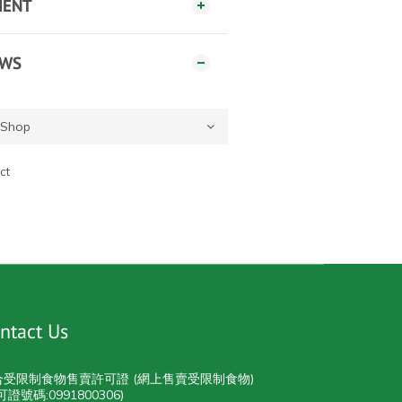
MENT
EWS
ct
ntact Us
合受限制食物售賣許可證 (網上售賣受限制食物)
可證號碼:0991800306)