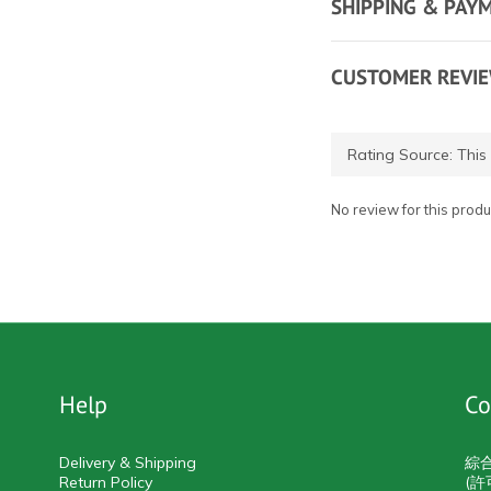
SHIPPING & PAY
CUSTOMER REVI
No review for this produ
Help
Co
Delivery & Shipping
綜
Return Policy
(許