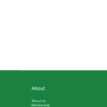
About
About us
Membership