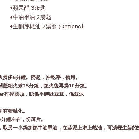
♦️蘋果醋 3茶匙
♦️牛油果油 2湯匙
♦️生酮辣椒油 2湯匙 (Optional)
火煲多5分鐘。撈起，沖乾淨，備用。
蓋細火煮25分鐘，熄火後再焗10分鐘。
hopper打碎蒜頭，唔係平時既蒜茸，係蒜泥
所有糖融化。
5分鐘左右，切薄片。
，取另一小鍋加熱牛油果油，在蒜泥上淋上熱油，可減輕生蒜的