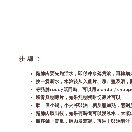
步驟︰
豬腩肉要先跑活水，即係凍水落煲滾，再轉細
換一煲新水，水滾後加入薑片、蔥、鹽及酒，關
等豬腩ready既同時，可以用blender/ c
將青瓜刨薄片，如果無刨就咁切薄片可以
取一個小鍋，小火將豉油，糖及醋加熱，煮到
豬腩肉取出後，如果有時間可以浸冰水，大概
順序鋪上青瓜，腩肉及蒜泥，再淋上豉油醋汁