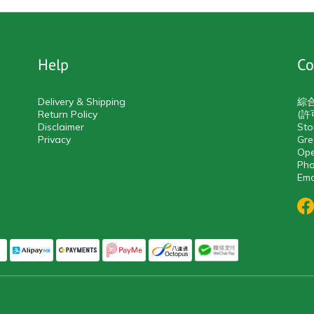
Help
Co
Delivery & Shipping
綜
Return Policy
(許
Disclaimer
Sto
Privacy
Gre
Ope
Pho
Ema