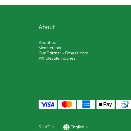
About
About us
Membership
Our Partner - Fitness Yard
Wholesale Inquries
$
HKD
English