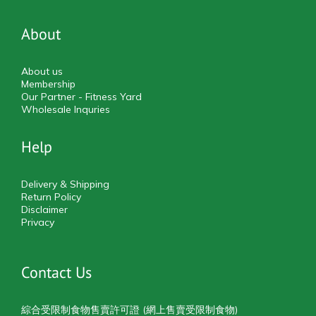
About
About us
Membership
Our Partner - Fitness Yard
Wholesale Inquries
Help
Delivery & Shipping
Return Policy
Disclaimer
Privacy
Contact Us
綜合受限制食物售賣許可證 (網上售賣受限制食物)