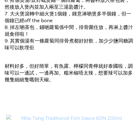
6. 拎個煲湯/炆野嘅煲鋪一層白蘿蔔，將醬料放入茶包袋，
然後放入煲內並加入兩至三湯匙醬汁。
7. 大火煲滾轉中細火煲1個鐘，鍾意淋啲煲多半個鐘，但一
個鐘已經off the bone
8. 掉左啲茶包，鋪啲蘿蔔係中間，排骨圍住放，再淋上醬汁
就食得啦！
9. 其實個湯有一條蘿蔔同排骨煮都好好飲，加少少鹽同糖調
味可以飲埋佢
材料好多，但好簡單，有魚露、檸檬同青檸就好泰國啦，調
味可以一邊試，一邊再加。糯米椒唔太辣，想要辣可以加多
幾隻細細隻嘅朝天椒。