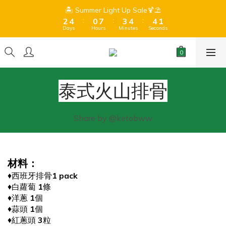
8
8
3
3
5
5
1
1
8
8
4
4
5
5
5
5
🏝️ Summer Light Up Sale🍹⛱️
🏝️ Summer Light Up Sale🍹⛱️
1
1
9
7
7
:
:
:
:
:
:
2
2
4
4
0
0
7
7
3
3
4
4
4
4
0
0
8
6
9
Days
Days
Hours
Hours
Minutes
Minutes
Seconds
Seconds
6
1
1
3
3
6
6
2
2
3
3
3
3
7
9
5
8
9
9
5
0
0
2
2
5
5
1
1
2
2
2
2
Free Shipping for orders over $399 (Dry goods only) 、$599 
6
8
4
7
8
8
4
1
1
4
4
0
0
1
1
1
1
(Frozen + Dry Goods) 🍫Due to hot summer weather, 
5
7
3
6
7
7
3
chocolate may melt during shipping.⚠️ 
0
0
3
3
0
0
0
0
4
6
2
9
5
6
6
2
2
2
泰式火山排骨
3
5
1
8
4
5
5
🏝️ Summer Light Up Sale🍹⛱️
1
1
1
:
:
:
2
4
0
7
3
4
4
0
0
0
Days
Hours
Minutes
Seconds
1
3
6
2
3
3
0
2
Share by @ketobww
5
1
2
2
1
4
0
1
1
0
3
0
0
2
材料：
1
0
♦️西班牙排骨
1 pack
♦️白蘿蔔
1
條
♦️洋蔥
1
個
♦️蒜頭
1
個
♦️紅蔥頭
3
粒