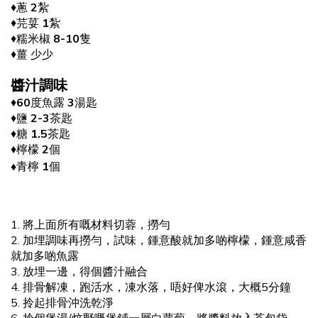
♦️蔥
2
紮
♦️芫荽
1
紮
♦️糯米椒
8-10
隻
♦️薑
少少
醬汁調味
♦️
60
度魚露
3
湯匙
♦️鹽
2-3
茶匙
♦️糖
1.5
茶匙
♦️檸檬
2
個
青檸
1
個
♦️
1. 將上面所有嘅材料切蓉，撈勻
2. 加埋調味再撈勻，試味，鍾意酸就加多啲檸檬，鍾意咸香
就加多啲魚露
3. 放埋一邊，得個醬汁融合
4. 排骨解凍，跑活水，凍水落，唔好俾水滾，大概5分鐘
5. 拎起排骨沖洗乾淨