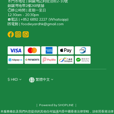
🚪門市地址 | 銅鑼灣記利佐治街2-10號
銅鑼灣地帶2樓268號舖
⏱️辨公時間 | 星期一至日
12:30am - 20:30pm
☎️電話 | +852 6892 2227 (Whatsapp)
💌電郵 | foodieyardhk@gmail.com
$
HKD
繁體中文
｜ Powered by SHOPLINE ｜
本服務條款及我們向您提供的其他任何協議均受中國香港法律管轄，須依照香港法律