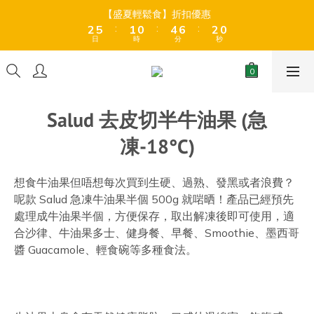
3
3
9
8
9
3
3
3
3
6
6
2
2
1
1
5
5
7
7
【盛夏輕鬆食】折扣優惠
【盛夏輕鬆食】折扣優惠
2
2
9
9
8
7
8
2
2
:
:
:
:
:
:
2
2
5
5
1
1
0
0
4
4
6
6
1
1
8
8
7
6
7
日
日
時
時
分
分
秒
秒
1
1
1
1
4
4
0
0
3
3
5
5
0
0
7
7
6
5
9
6
0
0
0
0
3
3
2
2
4
4
6
6
9
5
4
8
全店折後滿$399免運 (乾貨室溫產品)、滿HK$599 免運費 (乾貨＋
5
2
2
1
1
3
3
5
冷藏貨品) ❄️
5
8
4
3
7
9
4
1
1
0
0
2
2
4
4
7
3
2
6
8
3
0
0
1
1
3
Salud 去皮切半牛油果 (急
3
6
2
1
5
7
【盛夏輕鬆食】折扣優惠
2
0
0
2
:
:
:
2
5
1
0
4
6
1
凍-18°C)
日
時
分
秒
1
1
4
0
3
5
0
0
0
3
2
4
2
1
3
想食牛油果但唔想每次買到生硬、過熟、發黑或者浪費？
1
0
2
呢款 Salud 急凍牛油果半個 500g 就啱晒！產品已經預先
0
1
處理成牛油果半個，方便保存，取出解凍後即可使用，適
0
合沙律、牛油果多士、健身餐、早餐、Smoothie、墨西哥
醬 Guacamole、輕食碗等多種食法。