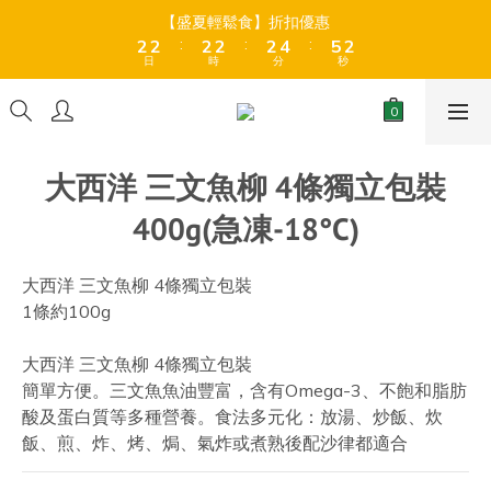
3
3
3
3
3
3
3
3
3
3
5
5
6
6
3
3
【盛夏輕鬆食】折扣優惠
【盛夏輕鬆食】折扣優惠
9
9
9
9
9
9
:
:
:
:
:
:
2
2
2
2
2
2
2
2
2
2
4
4
5
5
2
2
8
8
8
8
8
8
日
日
時
時
分
分
秒
秒
1
1
1
1
1
1
1
1
1
1
3
3
4
4
1
1
7
7
7
7
7
9
7
0
0
0
0
0
0
0
0
0
0
2
2
3
3
0
0
6
6
6
6
6
8
9
6
全店折後滿$399免運 (乾貨室溫產品)、滿HK$599 免運費 (乾貨＋
1
1
2
2
冷藏貨品) ❄️
5
5
5
5
5
7
8
5
0
0
1
1
4
4
4
4
4
6
7
4
0
0
大西洋 三文魚柳 4條獨立包裝
3
3
3
3
3
5
6
3
【盛夏輕鬆食】折扣優惠
:
:
:
2
2
2
2
2
4
5
2
400g(急凍-18°C)
日
時
分
秒
1
1
1
1
1
3
4
1
0
0
0
0
0
2
3
0
1
2
大西洋 三文魚柳 4條獨立包裝 
0
1
1條約100g
0
大西洋 三文魚柳 4條獨立包裝 
簡單方便。三文魚魚油豐富，含有Omega-3、不飽和脂肪
酸及蛋白質等多種營養。食法多元化：放湯、炒飯、炊
飯、煎、炸、烤、焗、氣炸或煮熟後配沙律都適合