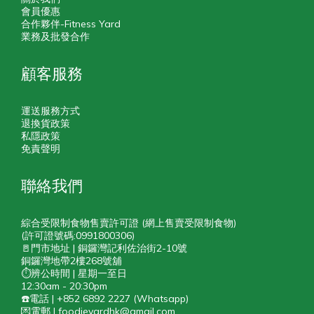
會員優惠
合作夥伴-Fitness Yard
業務及批發合作
顧客服務
運送服務方式
退換貨政策
私隱政策
免責聲明
聯絡我們
綜合受限制食物售賣許可證 (網上售賣受限制食物)
(許可證號碼:0991800306)
🚪門市地址 | 銅鑼灣記利佐治街2-10號
銅鑼灣地帶2樓268號舖
⏱️辨公時間 | 星期一至日
12:30am - 20:30pm
☎️電話 | +852 6892 2227 (Whatsapp)
💌電郵 | foodieyardhk@gmail.com