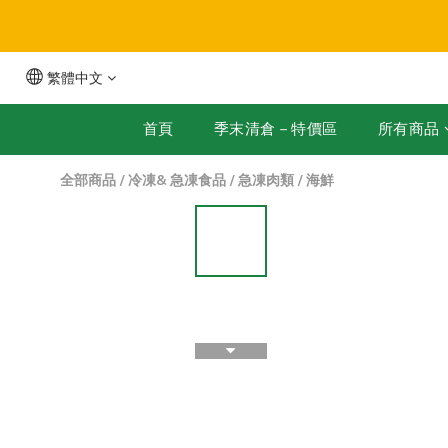
繁體中文
全
首頁
季末清倉－特價區
所有商品
全部商品
/
冷凍& 急凍食品
/
急凍肉類
/
海鮮