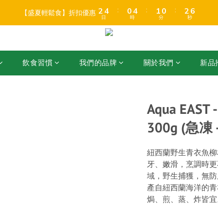
3
3
5
5
1
1
5
5
2
2
1
1
3
3
6
6
7
9
5
9
6
5
7
:
:
:
:
:
:
2
2
4
4
0
0
4
4
1
1
0
0
2
2
5
5
【盛夏輕鬆食】折扣優惠
【盛夏輕鬆食】折扣優惠
6
8
4
8
5
4
6
9
日
日
時
時
分
分
秒
秒
1
1
3
3
3
3
0
0
1
1
4
4
5
7
3
7
4
3
5
8
0
0
2
2
2
2
0
0
3
3
店折後滿$399免運 (乾貨室溫產品)、滿HK$599 免運費 (乾貨＋冷藏貨品) 
4
6
2
6
3
2
4
7
1
1
1
1
2
2
3
5
1
5
2
1
3
6
0
0
0
0
1
1
:
:
:
2
4
0
4
1
0
2
5
飲食習慣
我們的品牌
關於我們
新品
【盛夏輕鬆食】折扣優惠
0
0
日
時
分
秒
1
3
3
0
1
4
0
2
2
0
3
1
1
2
0
0
1
Aqua EAS
0
300g (急凍 
紐西蘭野生青衣魚柳
牙、嫩滑，烹調時更
域，野生捕獲，無防
產自紐西蘭海洋的青
焗、煎、蒸、炸皆宜