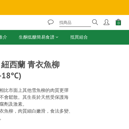
❄️
推介
生酮低醣簡易食譜
抵買組合
T - 紐西蘭 青衣魚柳
-18°C)
相比市面上其他雪魚柳的肉質更彈
不會鬆散。其生長於天然受保護海
腐劑及激素。
衣魚柳，肉質細白嫩滑，食法多變、
。