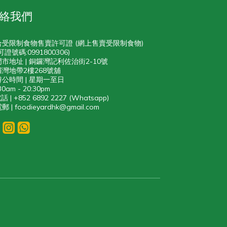
絡我們
合受限制食物售賣許可證 (網上售賣受限制食物)
可證號碼:0991800306)
門市地址 | 銅鑼灣記利佐治街2-10號
灣地帶2樓268號舖
辨公時間 | 星期一至日
30am - 20:30pm
話 | +852 6892 2227 (Whatsapp)
郵 | foodieyardhk@gmail.com