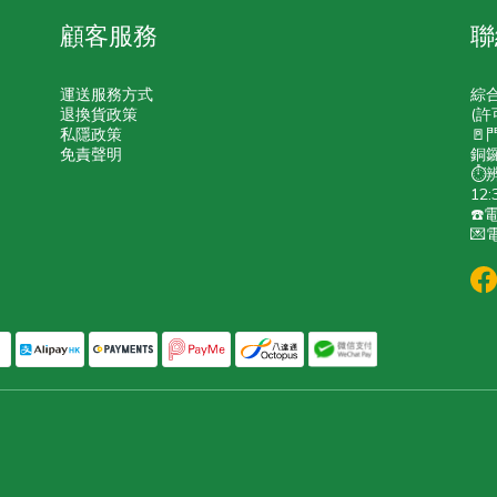
顧客服務
聯
運送服務方式
綜
退換貨政策
(許
私隱政策
🚪
免責聲明
銅鑼
⏱️
12:
☎️電
💌電