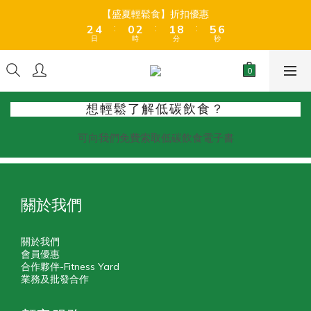
8
9
3
3
5
5
1
1
3
3
2
2
9
9
6
6
7
7
【盛夏輕鬆食】折扣優惠
【盛夏輕鬆食】折扣優惠
9
7
9
8
:
:
:
:
:
:
2
2
4
4
0
0
2
2
1
1
8
8
5
5
6
6
8
6
8
7
日
日
時
時
分
分
秒
秒
1
1
3
3
1
1
0
0
7
7
4
4
5
5
7
9
5
7
6
0
0
2
2
0
0
6
6
3
3
4
4
6
8
4
6
5
9
全店折後滿$399免運 (乾貨室溫產品)、滿HK$599 免運費 (乾貨＋
1
1
5
5
2
2
3
3
冷藏貨品) ❄️
5
7
3
5
4
8
9
0
0
4
4
1
1
2
2
4
6
2
4
3
7
8
3
3
0
0
1
1
想輕鬆了解低碳飲食？
3
5
1
3
2
9
6
7
【盛夏輕鬆食】折扣優惠
2
2
0
0
:
:
:
2
4
0
2
1
8
5
6
1
1
可向我們免費索取低碳飲食電子書
日
時
分
秒
1
3
1
0
7
4
5
0
0
0
2
0
6
3
4
1
5
2
3
0
4
1
2
關於我們
3
0
1
2
0
1
關於我們
0
會員優惠
合作夥伴-Fitness Yard
業務及批發合作