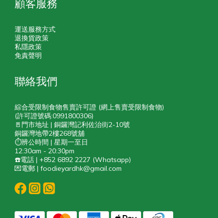
顧客服務
運送服務方式
退換貨政策
私隱政策
免責聲明
聯絡我們
綜合受限制食物售賣許可證 (網上售賣受限制食物)
(許可證號碼:0991800306)
🚪門市地址 | 銅鑼灣記利佐治街2-10號
銅鑼灣地帶2樓268號舖
⏱️辨公時間 | 星期一至日
12:30am - 20:30pm
☎️電話 | +852 6892 2227 (Whatsapp)
💌電郵 | foodieyardhk@gmail.com